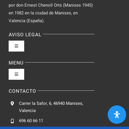
por don Ernest Chenoll Orts (Manises 1945)
en 1982 en la ciudad de Manises, en
Valencia (España).
AVISO LEGAL
Toggle
Navigation
Política de privacidad
MENU
Toggle
Condiciones de uso
Navigation
Fabrica
CONTACTO
Accesibilidad
Carrer la Safor, 6, 46940 Manises,
Galeria
Valencia
Ley de cookies
696 60 66 11
Catalogo