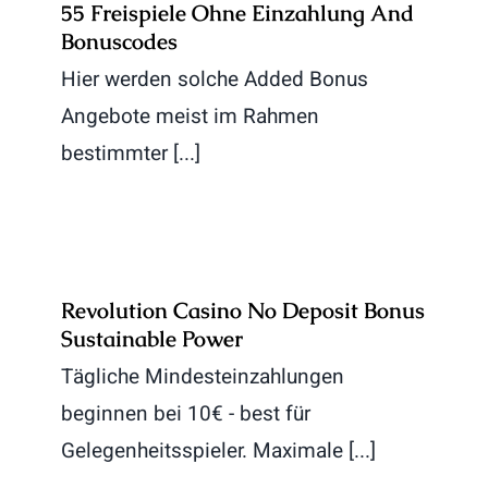
55 Freispiele Ohne Einzahlung And
Bonuscodes
Hier werden solche Added Bonus
Angebote meist im Rahmen
bestimmter [...]
Revolution Casino No Deposit Bonus
Sustainable Power
Tägliche Mindesteinzahlungen
beginnen bei 10€ - best für
Gelegenheitsspieler. Maximale [...]