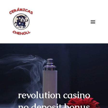
Saltar
al
contenido
Toggle
Naviga
Fabrica
Galeria
Catalogo
Blog
revolution casino
Contacto
no deposit bonus