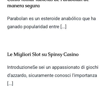
manera segura
Parabolan es un esteroide anabólico que ha
ganado popularidad entre [...]
Le Migliori Slot su Spinsy Casino
IntroduzioneSe sei un appassionato di giochi
d'azzardo, sicuramente conosci l'importanza
[...]