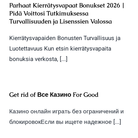
Parhaat Kierrätysvapaat Bonukset 2026 |
Pidä Voittosi Tutkimuksessa
Turvallisuuden ja Lisenssien Valossa
Kierrätysvapaiden Bonusten Turvallisuus ja
Luotettavuus Kun etsin kierrätysvapaita
bonuksia verkosta, [...]
Get rid of Все Казино For Good
Казино онлайн играть без ограничений и
блокировокЕсли вы ищете надежное [...]