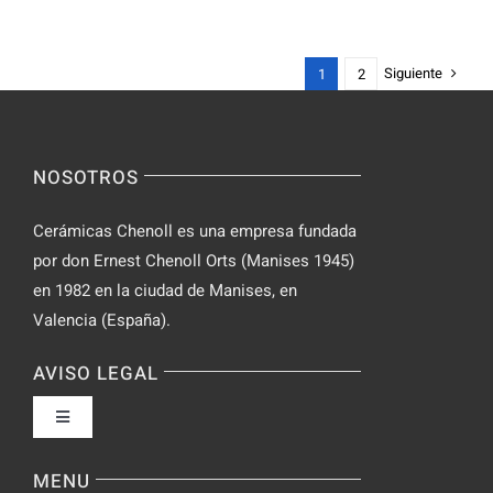
Siguiente
1
2
NOSOTROS
Cerámicas Chenoll es una empresa fundada
por don Ernest Chenoll Orts (Manises 1945)
en 1982 en la ciudad de Manises, en
Valencia (España).
AVISO LEGAL
Toggle
Navigation
Política de privacidad
MENU