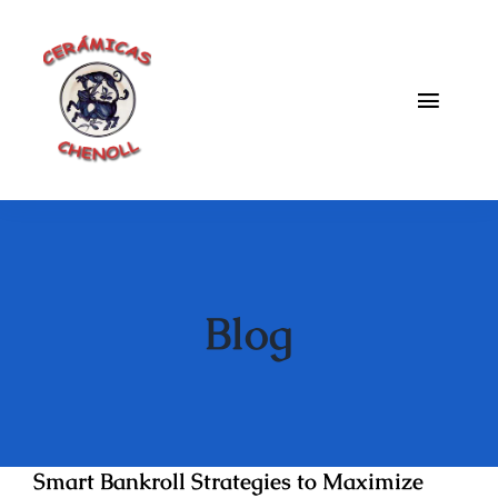
Saltar
al
contenido
Toggle
Naviga
Fabrica
Galeria
Catalogo
Blog
Blog
Contacto
Smart Bankroll Strategies to Maximize