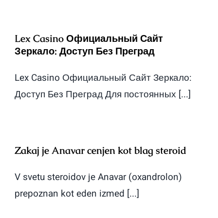
Lex Casino Официальный Сайт
Зеркало: Доступ Без Преград
Lex Casino Официальный Сайт Зеркало:
Доступ Без Преград Для постоянных [...]
Zakaj je Anavar cenjen kot blag steroid
V svetu steroidov je Anavar (oxandrolon)
prepoznan kot eden izmed [...]