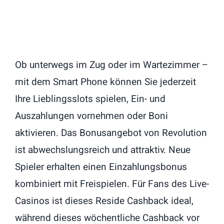
Ob unterwegs im Zug oder im Wartezimmer –
mit dem Smart Phone können Sie jederzeit
Ihre Lieblingsslots spielen, Ein- und
Auszahlungen vornehmen oder Boni
aktivieren. Das Bonusangebot von Revolution
ist abwechslungsreich und attraktiv. Neue
Spieler erhalten einen Einzahlungsbonus
kombiniert mit Freispielen. Für Fans des Live-
Casinos ist dieses Reside Cashback ideal,
während dieses wöchentliche Cashback vor