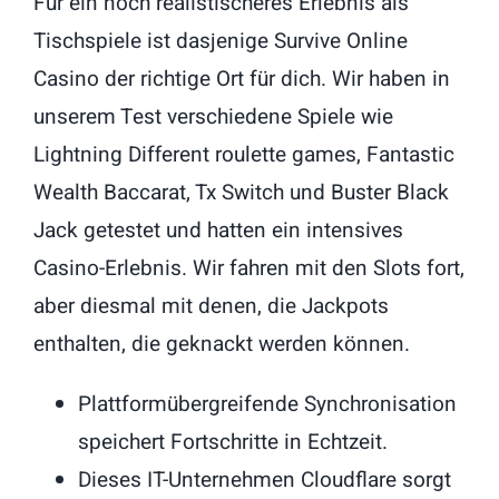
Für ein noch realistischeres Erlebnis als
Tischspiele ist dasjenige Survive Online
Casino der richtige Ort für dich. Wir haben in
unserem Test verschiedene Spiele wie
Lightning Different roulette games, Fantastic
Wealth Baccarat, Tx Switch und Buster Black
Jack getestet und hatten ein intensives
Casino-Erlebnis. Wir fahren mit den Slots fort,
aber diesmal mit denen, die Jackpots
enthalten, die geknackt werden können.
Plattformübergreifende Synchronisation
speichert Fortschritte in Echtzeit.
Dieses IT-Unternehmen Cloudflare sorgt