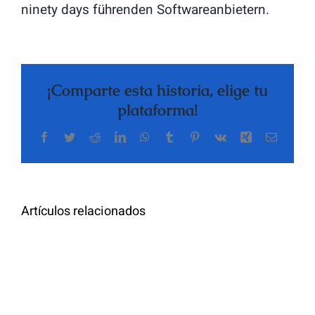
ninety days führenden Softwareanbietern.
¡Comparte esta historia, elige tu
plataforma!
Facebook
Twitter
Reddit
LinkedIn
WhatsApp
Tumblr
Pinterest
Vk
Xing
Correo
electrón
Artículos relacionados
Revolution
55
Casino
Freispiele
No
Ohne
Deposit
Einzahlung