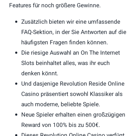
Features für noch größere Gewinne.
Zusätzlich bieten wir eine umfassende
FAQ-Sektion, in der Sie Antworten auf die
häufigsten Fragen finden können.
Die riesige Auswahl an On The Internet
Slots beinhaltet alles, was ihr euch
denken könnt.
Und dasjenige Revolution Reside Online
Casino präsentiert sowohl Klassiker als
auch moderne, beliebte Spiele.
Neue Spieler erhalten einen großzügigen
Reward von 100% bis zu 500€.
Dieses Revolution Online Casino verfügt