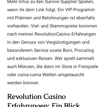
Mehr Infos zu den Survive Supplier Spielen,
wenn ihr dem Link folgt. Ein VIP-Programm
mit Prämien und Belohnungen ist ebenfalls
vorhanden. Viel- und Stammspieler kommen
nach meinen RevolutionCasino Erfahrungen
in den Genuss von Vergünstigungen und
besonderem Service sowie Boni, Procuring
und exklusiven Reisen. Wer spielt sammelt
auch Münzen, die dann im Store in Freispiele
oder cuma-cuma Wetten umgetauscht
werden können.
Revolution Casino
Erfahrungen: Ein Blick