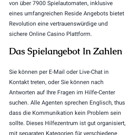
von über 7900 Spielautomaten, inklusive
eines umfangreichen Reside Angebots bietet
Revolution eine vertrauenswürdige und
sichere Online Casino Plattform.
Das Spielangebot In Zahlen
Sie können per E-Mail oder Live-Chat in
Kontakt treten, oder Sie können nach
Antworten auf Ihre Fragen im Hilfe-Center
suchen. Alle Agenten sprechen Englisch, thus
dass die Kommunikation kein Problem sein
sollte. Dieses Hilfezentrum ist gut organisiert,
mit separaten Kategorien für verschiedene