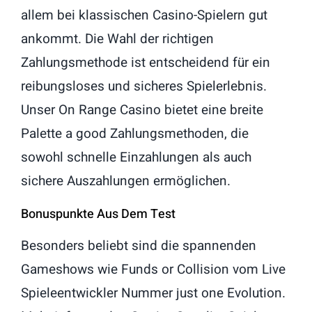
allem bei klassischen Casino-Spielern gut
ankommt. Die Wahl der richtigen
Zahlungsmethode ist entscheidend für ein
reibungsloses und sicheres Spielerlebnis.
Unser On Range Casino bietet eine breite
Palette a good Zahlungsmethoden, die
sowohl schnelle Einzahlungen als auch
sichere Auszahlungen ermöglichen.
Bonuspunkte Aus Dem Test
Besonders beliebt sind die spannenden
Gameshows wie Funds or Collision vom Live
Spieleentwickler Nummer just one Evolution.