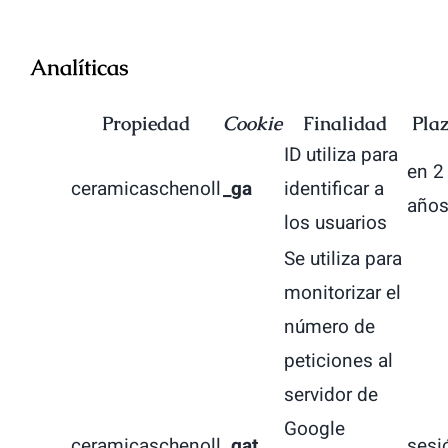
Analíticas
Propiedad
Cookie
Finalidad
Pla
ID utiliza para
en 2
ceramicaschenoll
_ga
identificar a
año
los usuarios
Se utiliza para
monitorizar el
número de
peticiones al
servidor de
Google
ceramicaschenoll
_gat
sesi