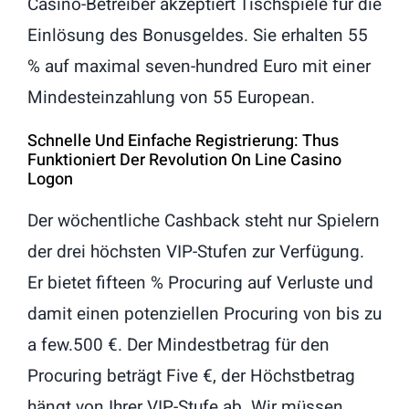
Casino-Betreiber akzeptiert Tischspiele für die
Einlösung des Bonusgeldes. Sie erhalten 55
% auf maximal seven-hundred Euro mit einer
Mindesteinzahlung von 55 European.
Schnelle Und Einfache Registrierung: Thus
Funktioniert Der Revolution On Line Casino
Logon
Der wöchentliche Cashback steht nur Spielern
der drei höchsten VIP-Stufen zur Verfügung.
Er bietet fifteen % Procuring auf Verluste und
damit einen potenziellen Procuring von bis zu
a few.500 €. Der Mindestbetrag für den
Procuring beträgt Five €, der Höchstbetrag
hängt von Ihrer VIP-Stufe ab. Wir müssen