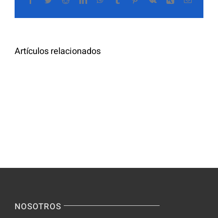
electrón
No
Artículos relacionados
Revolution
Deposit
Online
Bonus
Casino:
100
Bonus,
%
Freispielen
Bis
And
1000
Einzahlung
+
Erfahrung
200
Freispiele
NOSOTROS