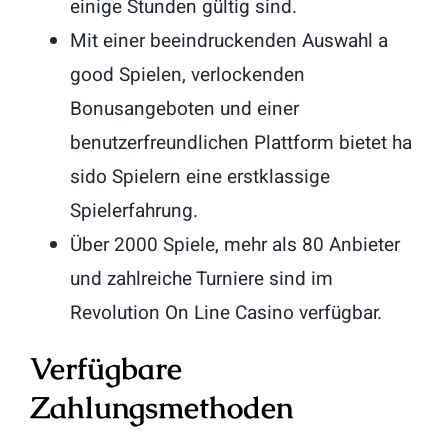
einige Stunden gültig sind.
Mit einer beeindruckenden Auswahl a
good Spielen, verlockenden
Bonusangeboten und einer
benutzerfreundlichen Plattform bietet ha
sido Spielern eine erstklassige
Spielerfahrung.
Über 2000 Spiele, mehr als 80 Anbieter
und zahlreiche Turniere sind im
Revolution On Line Casino verfügbar.
Verfügbare
Zahlungsmethoden