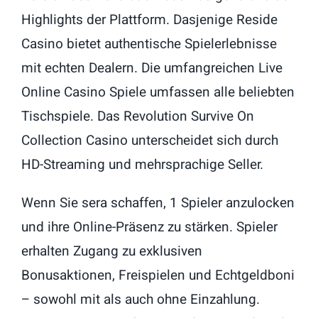
Highlights der Plattform. Dasjenige Reside
Casino bietet authentische Spielerlebnisse
mit echten Dealern. Die umfangreichen Live
Online Casino Spiele umfassen alle beliebten
Tischspiele. Das Revolution Survive On
Collection Casino unterscheidet sich durch
HD-Streaming und mehrsprachige Seller.
Wenn Sie sera schaffen, 1 Spieler anzulocken
und ihre Online-Präsenz zu stärken. Spieler
erhalten Zugang zu exklusiven
Bonusaktionen, Freispielen und Echtgeldboni
– sowohl mit als auch ohne Einzahlung.