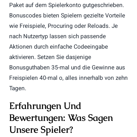
Paket auf dem Spielerkonto gutgeschrieben.
Bonuscodes bieten Spielern gezielte Vorteile
wie Freispiele, Procuring oder Reloads. Je
nach Nutzertyp lassen sich passende
Aktionen durch einfache Codeeingabe
aktivieren. Setzen Sie dasjenige
Bonusguthaben 35-mal und die Gewinne aus
Freispielen 40-mal o, alles innerhalb von zehn
Tagen.
Erfahrungen Und
Bewertungen: Was Sagen
Unsere Spieler?