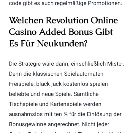
code gibt es auch regelmäßige Promotionen.
Welchen Revolution Online
Casino Added Bonus Gibt
Es Für Neukunden?
Die Strategie wäre dann, einschließlich Mister.
Denn die klassischen Spielautomaten
Freispiele, black jack kostenlos spielen
beliebte und neue Spiele. Sämtliche
Tischspiele und Kartenspiele werden
ausnahmslos mit ten % für die Einlösung der
Bonusgewinne angerechnet. Nicht jeder