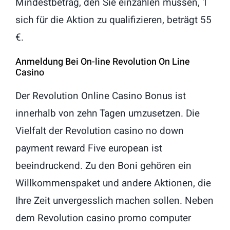
Mindestbetrag, den Sie einzahlen müssen, 1
sich für die Aktion zu qualifizieren, beträgt 55
€.
Anmeldung Bei On-line Revolution On Line
Casino
Der Revolution Online Casino Bonus ist
innerhalb von zehn Tagen umzusetzen. Die
Vielfalt der Revolution casino no down
payment reward Five european ist
beeindruckend. Zu den Boni gehören ein
Willkommenspaket und andere Aktionen, die
Ihre Zeit unvergesslich machen sollen. Neben
dem Revolution casino promo computer