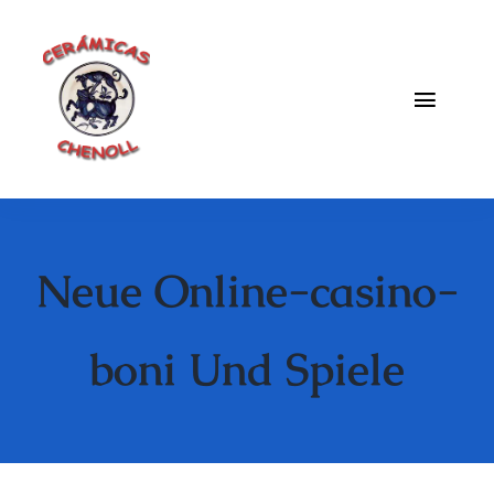
Saltar
al
contenido
Toggle
Naviga
Fabrica
Galeria
Neue Online-casino-
Catalogo
boni Und Spiele
Blog
Contacto