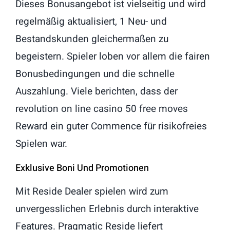
Dieses Bonusangebot ist vielseitig und wird
regelmäßig aktualisiert, 1 Neu- und
Bestandskunden gleichermaßen zu
begeistern. Spieler loben vor allem die fairen
Bonusbedingungen und die schnelle
Auszahlung. Viele berichten, dass der
revolution on line casino 50 free moves
Reward ein guter Commence für risikofreies
Spielen war.
Exklusive Boni Und Promotionen
Mit Reside Dealer spielen wird zum
unvergesslichen Erlebnis durch interaktive
Features. Pragmatic Reside liefert