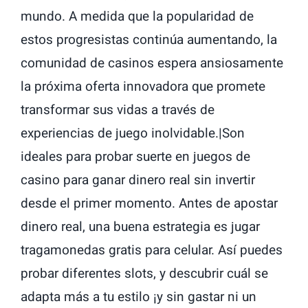
mundo. A medida que la popularidad de
estos progresistas continúa aumentando, la
comunidad de casinos espera ansiosamente
la próxima oferta innovadora que promete
transformar sus vidas a través de
experiencias de juego inolvidable.|Son
ideales para probar suerte en juegos de
casino para ganar dinero real sin invertir
desde el primer momento. Antes de apostar
dinero real, una buena estrategia es jugar
tragamonedas gratis para celular. Así puedes
probar diferentes slots, y descubrir cuál se
adapta más a tu estilo ¡y sin gastar ni un