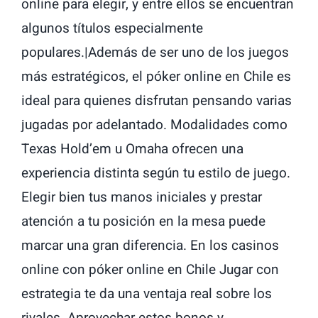
online para elegir, y entre ellos se encuentran
algunos títulos especialmente
populares.|Además de ser uno de los juegos
más estratégicos, el póker online en Chile es
ideal para quienes disfrutan pensando varias
jugadas por adelantado. Modalidades como
Texas Hold’em u Omaha ofrecen una
experiencia distinta según tu estilo de juego.
Elegir bien tus manos iniciales y prestar
atención a tu posición en la mesa puede
marcar una gran diferencia. En los casinos
online con póker online en Chile Jugar con
estrategia te da una ventaja real sobre los