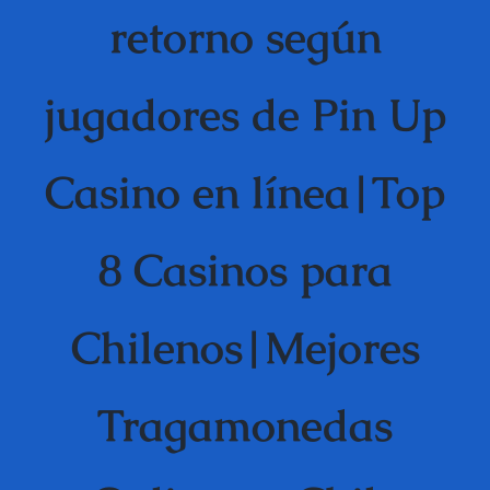
retorno según
jugadores de Pin Up
Casino en línea|Top
8 Casinos para
Chilenos|Mejores
Tragamonedas