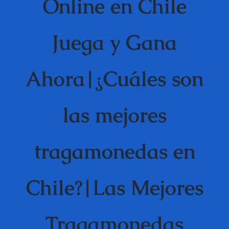
Online en Chile
Juega y Gana
Ahora|¿Cuáles son
las mejores
tragamonedas en
Chile?|Las Mejores
Tragamonedas