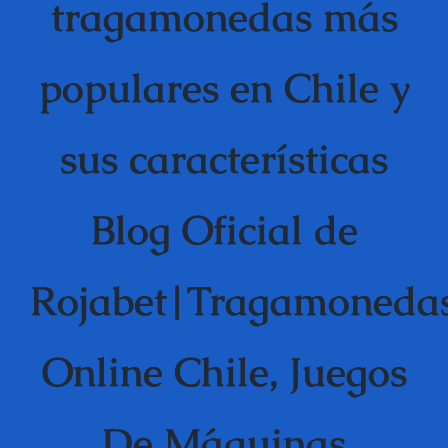
tragamonedas más
populares en Chile y
sus características
Blog Oficial de
Rojabet|Tragamoneda
Online Chile, Juegos
De Máquinas