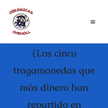
Saltar
al
contenido
Toggle
Naviga
Fabrica
{Los cinco
Galeria
Catalogo
tragamonedas que
Blog
más dinero han
Contacto
repartido en