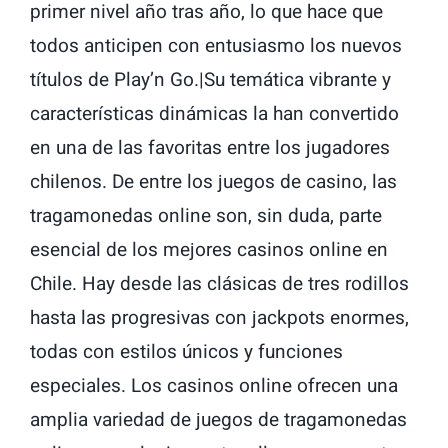
primer nivel año tras año, lo que hace que
todos anticipen con entusiasmo los nuevos
títulos de Play’n Go.|Su temática vibrante y
características dinámicas la han convertido
en una de las favoritas entre los jugadores
chilenos. De entre los juegos de casino, las
tragamonedas online son, sin duda, parte
esencial de los mejores casinos online en
Chile. Hay desde las clásicas de tres rodillos
hasta las progresivas con jackpots enormes,
todas con estilos únicos y funciones
especiales. Los casinos online ofrecen una
amplia variedad de juegos de tragamonedas