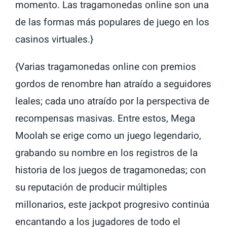
{Varias tragamonedas online con premios
gordos de renombre han atraído a seguidores
leales; cada uno atraído por la perspectiva de
recompensas masivas. Entre estos, Mega
Moolah se erige como un juego legendario,
grabando su nombre en los registros de la
historia de los juegos de tragamonedas; con
su reputación de producir múltiples
millonarios, este jackpot progresivo continúa
encantando a los jugadores de todo el