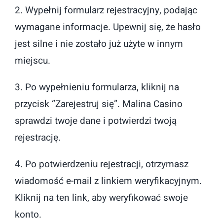
2. Wypełnij formularz rejestracyjny, podając
wymagane informacje. Upewnij się, że hasło
jest silne i nie zostało już użyte w innym
miejscu.
3. Po wypełnieniu formularza, kliknij na
przycisk “Zarejestruj się”. Malina Casino
sprawdzi twoje dane i potwierdzi twoją
rejestrację.
4. Po potwierdzeniu rejestracji, otrzymasz
wiadomość e-mail z linkiem weryfikacyjnym.
Kliknij na ten link, aby weryfikować swoje
konto.