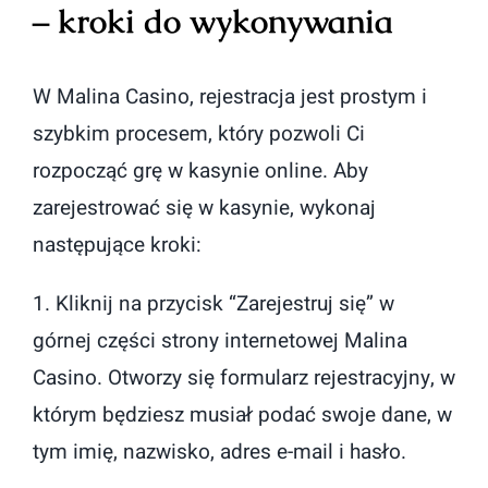
– kroki do wykonywania
W Malina Casino, rejestracja jest prostym i
szybkim procesem, który pozwoli Ci
rozpocząć grę w kasynie online. Aby
zarejestrować się w kasynie, wykonaj
następujące kroki:
1. Kliknij na przycisk “Zarejestruj się” w
górnej części strony internetowej Malina
Casino. Otworzy się formularz rejestracyjny, w
którym będziesz musiał podać swoje dane, w
tym imię, nazwisko, adres e-mail i hasło.