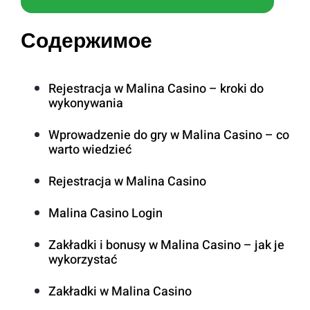
Содержимое
Rejestracja w Malina Casino – kroki do
wykonywania
Wprowadzenie do gry w Malina Casino – co
warto wiedzieć
Rejestracja w Malina Casino
Malina Casino Login
Zakładki i bonusy w Malina Casino – jak je
wykorzystać
Zakładki w Malina Casino