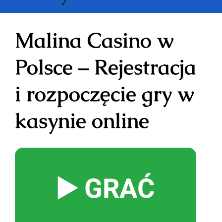
Malina Casino w
Polsce – Rejestracja
i rozpoczęcie gry w
kasynie online
▶️ GRAĆ