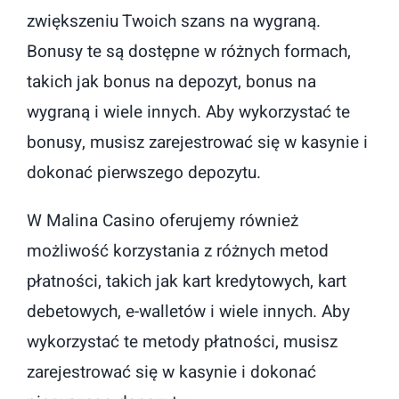
zwiększeniu Twoich szans na wygraną.
Bonusy te są dostępne w różnych formach,
takich jak bonus na depozyt, bonus na
wygraną i wiele innych. Aby wykorzystać te
bonusy, musisz zarejestrować się w kasynie i
dokonać pierwszego depozytu.
W Malina Casino oferujemy również
możliwość korzystania z różnych metod
płatności, takich jak kart kredytowych, kart
debetowych, e-walletów i wiele innych. Aby
wykorzystać te metody płatności, musisz
zarejestrować się w kasynie i dokonać