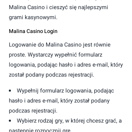
Malina Casino i cieszyć się najlepszymi
grami kasynowymi.
Malina Casino Login
Logowanie do Malina Casino jest równie
proste. Wystarczy wypełnić formularz
logowania, podając hasło i adres e-mail, który
został podany podczas rejestracji.
Wypełnij formularz logowania, podając
hasło i adres e-mail, który został podany
podczas rejestracji.
Wybierz rodzaj gry, w której chcesz grać, a
następnie rozpocznij grę.