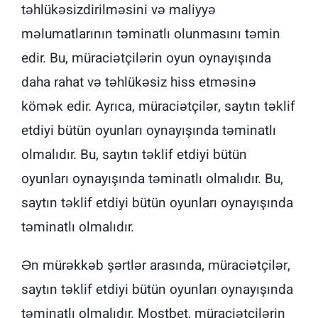
təhlükəsizdirilməsini və maliyyə
məlumatlarının təminatlı olunmasını təmin
edir. Bu, müraciətçilərin oyun oynayışında
daha rahat və təhlükəsiz hiss etməsinə
kömək edir. Ayrıca, müraciətçilər, saytın təklif
etdiyi bütün oyunları oynayışında təminatlı
olmalıdır. Bu, saytın təklif etdiyi bütün
oyunları oynayışında təminatlı olmalıdır. Bu,
saytın təklif etdiyi bütün oyunları oynayışında
təminatlı olmalıdır.
Ən mürəkkəb şərtlər arasında, müraciətçilər,
saytın təklif etdiyi bütün oyunları oynayışında
təminatlı olmalıdır. Mostbet, müraciətçilərin