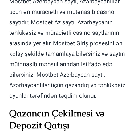
Mostbet Azerbaycan saytı, Azərbaycanlılar
üçün ən müraciətli və mütənasib casino
saytıdır. Mostbet Az saytı, Azərbaycanın
təhlükəsiz və müraciətli casino saytlarının
arasında yer alır. Mostbet Giriş prosesini ən
kolay şəkildə tamamlaya bilərsiniz və saytın
mütənasib məhsullarından istifadə edə
bilərsiniz. Mostbet Azerbaycan saytı,
Azərbaycanlılar üçün qazandıq və təhlükəsiz
oyunlar tərəfindən təqdim olunur.
Qazancın Çekilmesi və
Depozit Qatışı