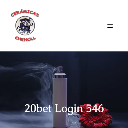
Saltar
al
contenido
Toggle
Naviga
Fabrica
Galeria
Catalogo
Blog
20bet Login 546
Contacto