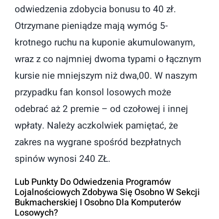
odwiedzenia zdobycia bonusu to 40 zł.
Otrzymane pieniądze mają wymóg 5-
krotnego ruchu na kuponie akumulowanym,
wraz z co najmniej dwoma typami o łącznym
kursie nie mniejszym niż dwa,00. W naszym
przypadku fan konsol losowych może
odebrać aż 2 premie – od czołowej i innej
wpłaty. Należy aczkolwiek pamiętać, że
zakres na wygrane spośród bezpłatnych
spinów wynosi 240 ZŁ.
Lub Punkty Do Odwiedzenia Programów
Lojalnościowych Zdobywa Się Osobno W Sekcji
Bukmacherskiej I Osobno Dla Komputerów
Losowych?