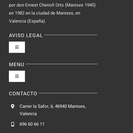
por don Ernest Chenoll Orts (Manises 1945)
en 1982 en la ciudad de Manises, en
Valencia (España).
AVISO LEGAL
Toggle
Navigation
Política de privacidad
MENU
Toggle
Condiciones de uso
Navigation
Fabrica
CONTACTO
Accesibilidad
Carrer la Safor, 6, 46940 Manises,
Galeria
Valencia
Ley de cookies
696 60 66 11
Catalogo