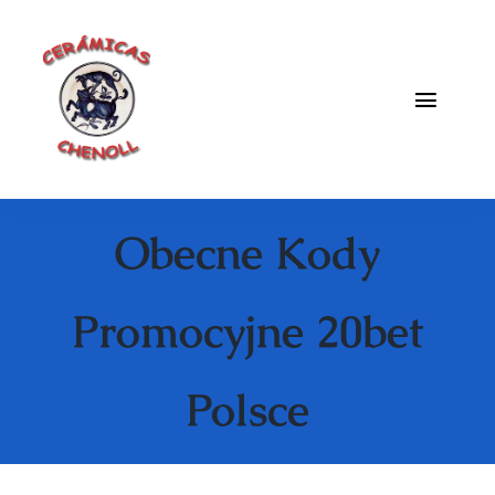
Saltar
al
contenido
Toggle
Naviga
Fabrica
Obecne Kody
Galeria
Catalogo
Promocyjne 20bet
Blog
Polsce
Contacto