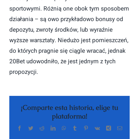
sportowymi. Różnią one obok tym sposobem
działania – są owo przykładowo bonusy od
depozytu, zwroty środków, lub wyraźnie
wyższe warsztaty. Niedużo jest pomieszczeń,
do których pragnie się ciągle wracać, jednak
20Bet udowodniło, że jest jednym z tych
propozycji.
¡Comparte esta historia, elige tu
plataforma!
Facebook
Twitter
Reddit
LinkedIn
WhatsApp
Tumblr
Pinterest
Vk
Xing
Correo
electrón