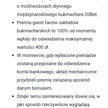
o możliwościach słynnego
międzynarodowego bukmachera 20Bet.
Premia gwoli fanów zakładów
bukmacherskich to 100% od momentu
wpłaty do odwiedzenia maksymalnej
wartości 400 zł.
W momencie, gdy wpłacone pieniądze
zostaną przypisane do odwiedzenia
konta bankowego, układ mechanicznie
przydzieli premię związaną spośród
danym bonusem.
Dzięki temu zainteresowany dowie się, w
jaki sposób rzeczywiście wyglądają