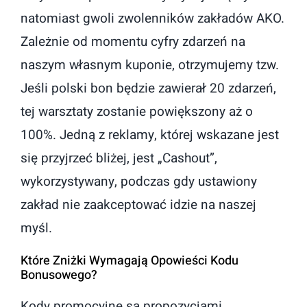
natomiast gwoli zwolenników zakładów AKO.
Zależnie od momentu cyfry zdarzeń na
naszym własnym kuponie, otrzymujemy tzw.
Jeśli polski bon będzie zawierał 20 zdarzeń,
tej warsztaty zostanie powiększony aż o
100%. Jedną z reklamy, której wskazane jest
się przyjrzeć bliżej, jest „Cashout”,
wykorzystywany, podczas gdy ustawiony
zakład nie zaakceptować idzie na naszej
myśl.
Które Zniżki Wymagają Opowieści Kodu
Bonusowego?
Kody promocyjne są propozycjami