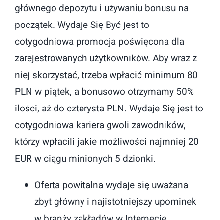
głównego depozytu i używaniu bonusu na
początek. Wydaje Się Być jest to
cotygodniowa promocja poświęcona dla
zarejestrowanych użytkowników. Aby wraz z
niej skorzystać, trzeba wpłacić minimum 80
PLN w piątek, a bonusowo otrzymamy 50%
ilości, aż do czterysta PLN. Wydaje Się jest to
cotygodniowa kariera gwoli zawodników,
którzy wpłacili jakie możliwości najmniej 20
EUR w ciągu minionych 5 dzionki.
Oferta powitalna wydaje się uważana
zbyt główny i najistotniejszy upominek
w branży zakładów w Internecie.