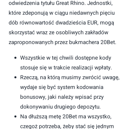
odwiedzenia tytułu Great Rhino. Jednostki,
które zdeponują w ciągu niedawnych pięciu
dób równowartość dwadzieścia EUR, mogą
skorzystać wraz ze osobliwych zakładów
zaproponowanych przez bukmachera 20Bet.
Wszystkie w tej chwili dostępne kody
stosuje się w trakcie realizacji wpłaty.
Rzeczą, na którą musimy zwrócić uwagę,
wydaje się być system kodowania
bonusowy, jaki należy wpisać przy
dokonywaniu drugiego depozytu.
Na dłuższą metę 20Bet ma wszystko,
czegoż potrzeba, żeby stać się jednym