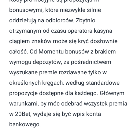
bonusowymi, które niezwykle silnie
oddziałują na odbiorców. Zbytnio
otrzymanym od czasu operatora kasyna
ciągiem znaków może się kryć dosłownie
całość. Od Momentu bonusów z brakiem
wymogu depozytów, za pośrednictwem
wyszukane premie rozdawane tylko w
określonych kręgach, według standardowe
propozycje dostępne dla każdego. Głównym
warunkami, by móc odebrać wszystek premia
w 20Bet, wydaje się być wpis konta
bankowego.