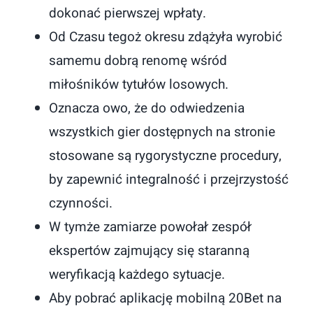
dokonać pierwszej wpłaty.
Od Czasu tegoż okresu zdążyła wyrobić
samemu dobrą renomę wśród
miłośników tytułów losowych.
Oznacza owo, że do odwiedzenia
wszystkich gier dostępnych na stronie
stosowane są rygorystyczne procedury,
by zapewnić integralność i przejrzystość
czynności.
W tymże zamiarze powołał zespół
ekspertów zajmujący się staranną
weryfikacją każdego sytuacje.
Aby pobrać aplikację mobilną 20Bet na