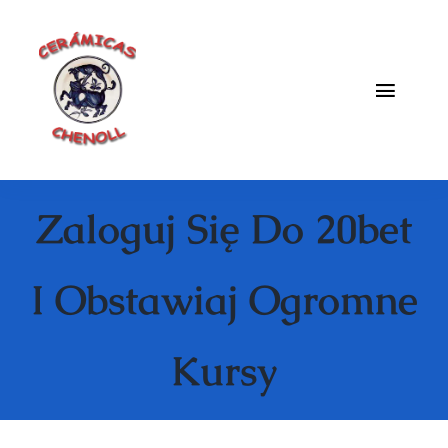
Saltar
al
contenido
Toggle
Naviga
Fabrica
Zaloguj Się Do 20bet
Galeria
Catalogo
I Obstawiaj Ogromne
Blog
Kursy
Contacto