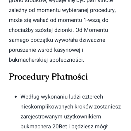
grono środków, wydaje się być pan stricte
zależny od momentu wybieranej procedury,
może się wahać od momentu 1-wszą do
chociażby szóstej dzionki. Od Momentu
samego początku wywołała dziwaczne
poruszenie wśród kasynowej i
bukmacherskiej społeczności.
Procedury Płatności
Według wykonaniu ludzi czterech
nieskomplikowanych kroków zostaniesz
zarejestrowanym użytkownikiem
bukmachera 20Bet i będziesz mógł