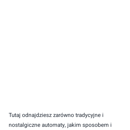
Tutaj odnajdziesz zarówno tradycyjne i
nostalgiczne automaty, jakim sposobem i