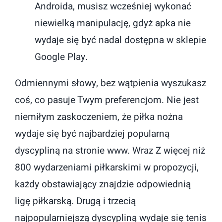
Androida, musisz wcześniej wykonać
niewielką manipulację, gdyż apka nie
wydaje się być nadal dostępna w sklepie
Google Play.
Odmiennymi słowy, bez wątpienia wyszukasz
coś, co pasuje Twym preferencjom. Nie jest
niemiłym zaskoczeniem, że piłka nożna
wydaje się być najbardziej popularną
dyscypliną na stronie www. Wraz Z więcej niż
800 wydarzeniami piłkarskimi w propozycji,
każdy obstawiający znajdzie odpowiednią
ligę piłkarską. Drugą i trzecią
najpopularniejszą dyscypliną wydaje się tenis