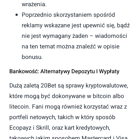
wrażenia.
Poprzednio skorzystaniem spośród
reklamy wskazane jest upewnić się, bądź
nie jest wymagany żaden – wiadomości
na ten temat można znaleźć w opisie
bonusu.
Bankowość: Alternatywy Depozytu I Wypłaty
Dużą zaletą 20Bet są sprawy kryptowalutowe,
które mogą być dokonywane w bitcoin albo
litecoin. Fani mogą również korzystać wraz z
portfeli netowych, takich w który sposób
Ecopayz i Skrill, oraz kart kredytowych,
takowych jakim sposobem Mastercard i Visa.