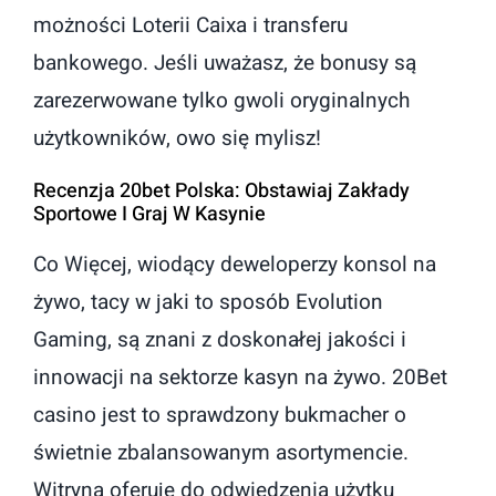
możności Loterii Caixa i transferu
bankowego. Jeśli uważasz, że bonusy są
zarezerwowane tylko gwoli oryginalnych
użytkowników, owo się mylisz!
Recenzja 20bet Polska: Obstawiaj Zakłady
Sportowe I Graj W Kasynie
Co Więcej, wiodący deweloperzy konsol na
żywo, tacy w jaki to sposób Evolution
Gaming, są znani z doskonałej jakości i
innowacji na sektorze kasyn na żywo. 20Bet
casino jest to sprawdzony bukmacher o
świetnie zbalansowanym asortymencie.
Witryna oferuje do odwiedzenia użytku