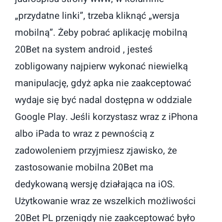
„przydatne linki”, trzeba kliknąć „wersja
mobilną”. Żeby pobrać aplikację mobilną
20Bet na system android , jesteś
zobligowany najpierw wykonać niewielką
manipulację, gdyż apka nie zaakceptować
wydaje się być nadal dostępna w oddziale
Google Play. Jeśli korzystasz wraz z iPhona
albo iPada to wraz z pewnością z
zadowoleniem przyjmiesz zjawisko, że
zastosowanie mobilna 20Bet ma
dedykowaną wersję działająca na iOS.
Użytkowanie wraz ze wszelkich możliwości
20Bet PL przenigdy nie zaakceptować było