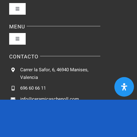
Toggle
Navigation
Política de privacidad
MENU
Toggle
Condiciones de uso
Navigation
Fabrica
CONTACTO
Accesibilidad
Carrer la Safor, 6, 46940 Manises,
Galeria
Valencia
Ley de cookies
696 60 66 11
Catalogo
info@ceramicaschenoll.com
Mapa del sitio
cerchenoll@gmail.com
Blog
Contacto