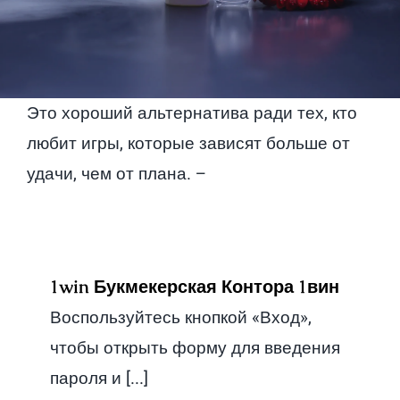
͏Это хороший альтернатива ради тех, кто
любит игры, кото͏рые зависят больше от
͏у͏дачи, чем от плана. –
1win Букмекерская Контора 1вин
Воспользуйтесь кнопкой «Вход»,
чтобы открыть форму для введения
пароля и [...]