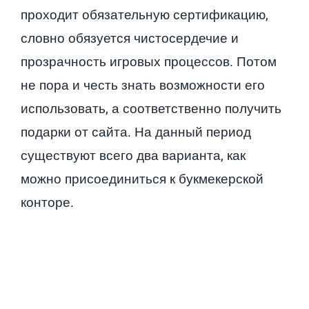
проходит обязательную сертификацию,
словно обязуется чистосердечие и
прозрачность игровых процессов. Потом
не пора и честь знать возможности его
использовать, а соответственно получить
подарки от сайта. На данный период
существуют всего два варианта, как
можно присоединиться к букмекерской
конторе.