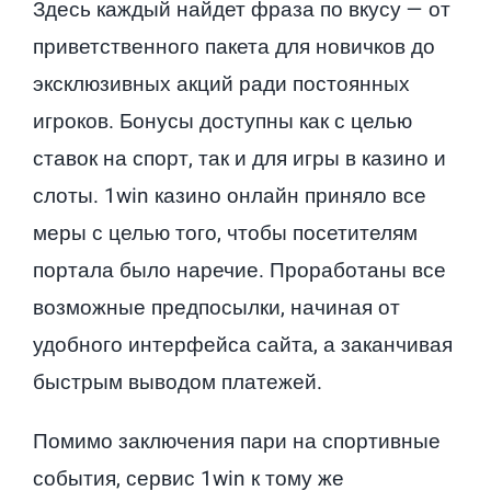
Здесь каждый найдет фраза по вкусу — от
приветственного пакета для новичков до
эксклюзивных акций ради постоянных
игроков. Бонусы доступны как с целью
ставок на спорт, так и для игры в казино и
слоты. 1win казино онлайн приняло все
меры с целью того, чтобы посетителям
портала было наречие. Проработаны все
возможные предпосылки, начиная от
удобного интерфейса сайта, а заканчивая
быстрым выводом платежей.
Помимо заключения пари на спортивные
события, сервис 1win к тому же