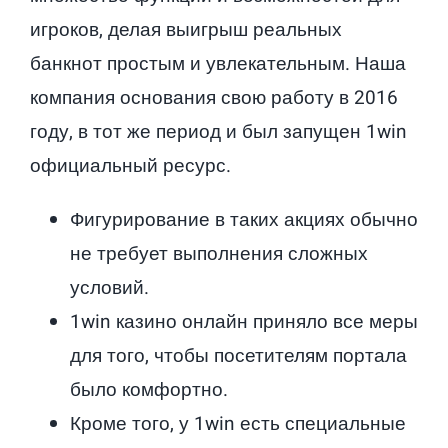
игроков, делая выигрыш реальных
банкнот простым и увлекательным. Наша
компания основания свою работу в 2016
году, в тот же период и был запущен 1win
официальный ресурс.
Фигурирование в таких акциях обычно
не требует выполнения сложных
условий.
1win казино онлайн приняло все меры
для того, чтобы посетителям портала
было комфортно.
Кроме того, у 1win есть специальные