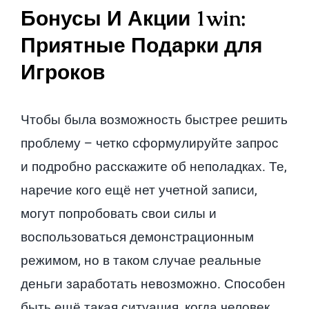
Бонусы И Акции 1win:
Приятные Подарки для
Игроков
Чтобы была возможность быстрее решить
проблему – четко сформулируйте запрос
и подробно расскажите об неполадках. Те,
наречие кого ещё нет учетной записи,
могут попробовать свои силы и
воспользоваться демонстрационным
режимом, но в таком случае реальные
деньги заработать невозможно. Способен
быть ещё такая ситуация, когда человек