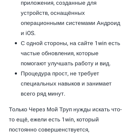
приложения, созданные для
устройств, оснащённых
операционными системами Андроид
и iOS.
С одной стороны, на сайте 1win есть
частые об͏новления, которые
помогают улучшат͏ь работу и вид.
Процедура прост, не требует
специальных навыков и занимает
всего ряд минут.
Только Через Мой Труп нужды искать что-
то ещё, ежели есть 1win, который
постоянно совершенствуется,