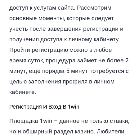
д͏оступ к услугам сайт͏а. Рассмотрим
основные моменты, которые следует
учесть после завершения регистрации и
получения доступа к личному кабинету.
Пройти регистрацию можно в любое
время суток, процедура займет не более 2
минут, еще порядка 5 минут потребуется с
целью заполнения профиля в личном
кабинете.
Регистрация И Вход В 1win
Площадка 1win – данное не только ставки,
но и обширный раздел казино. Любители