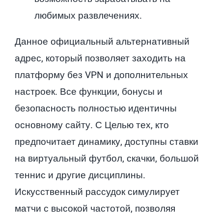
любимых развлечениях.
Данное официальный альтернативный
адрес, который позволяет заходить на
платформу без VPN и дополнительных
настроек. Все функции, бонусы и
безопасность полностью идентичны
основному сайту. С Целью тех, кто
предпочитает динамику, доступны ставки
на виртуальный футбол, скачки, большой
теннис и другие дисциплины.
Искусственный рассудок симулирует
матчи с высокой частотой, позволяя