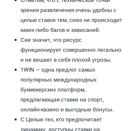
Отметим, что с технической точки
зрения развлечения очень удобны с
целью ставок тем, союз не происходит
каких-либо багов и зависаний.
Сие значит, что ресурс
функционирует совершенно легально
и не вешает в себя плохой угрозы.
1WIN — одна предлог самых
популярных международных
букмекерских платформ,
предлагающая ставки на спорт,
онлайн-казино и выгодные бонусы.
С Целью тех, кто предпочитает
динамику, доступны ставки на