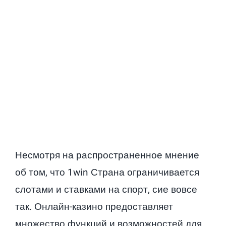
Несмотря на распространенное мнение
об том, что 1win Страна ограничивается
слотами и ставками на спорт, сие вовсе
так. Онлайн-казино предоставляет
множество функций и возможностей для