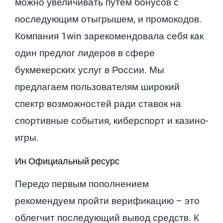
можно увеличивать путем бонусов с
последующим отыгрышем, и промокодов.
Компания 1win зарекомендовала себя как
один предлог лидеров в сфере
букмекерских услуг в России. Мы
предлагаем пользователям широкий
спектр возможностей ради ставок на
спортивные события, киберспорт и казино-
игры.
Ин Официальный ресурс
Передо первым пополнением
рекомендуем пройти верификацию – это
облегчит последующий вывод средств. К