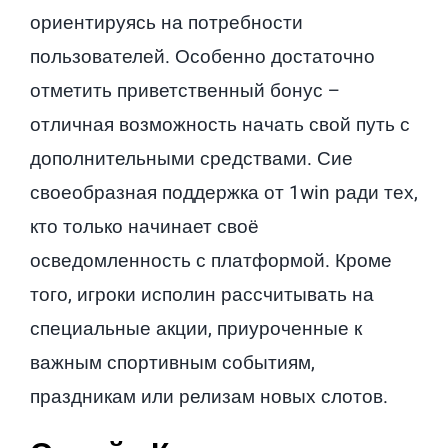
ориентируясь на потребности
пользователей. Особенно достаточно
отметить приветственный бонус –
отличная возможность начать свой путь с
дополнительными средствами. Сие
своеобразная поддержка от 1win ради тех,
кто только начинает своё
осведомленность с платформой. Кроме
того, игроки исполин рассчитывать на
специальные акции, приуроченные к
важным спортивным событиям,
праздникам или релизам новых слотов.