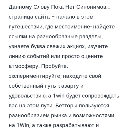
Данному Слову Пока Нет Синонимов…
страница сайта – начало в этом
путешествии, где местоимение- найдёте
ссылки на разнообразные разделы,
узнаете буква свежих акциях, изучите
линию событий или просто оцените
атмосферу. Пробуйте,
экспериментируйте, находите свой
собственный путь к азарту и
удовольствию, а 1win будет сопровождать
вас на этом пути. Бетторы пользуются
разнообразием рынка и возможностями
на 1Win, а также разрабатывают и