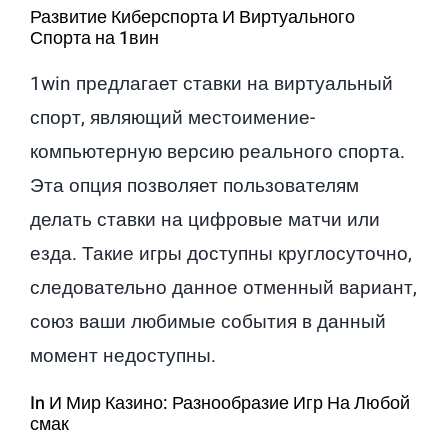
Разв͏итие Кибер͏сп͏орта И Виртуального
Спорта ͏на 1вин
1win предлагает ставки на виртуальный
спорт, являющий местоимение-
компьютерную версию реального спорта.
Эта опция позволяет пользователям
делать ставки на цифровые матчи или
езда. Такие игры доступны круглосуточно,
следовательно данное отменный вариант,
союз ваши любимые события в данный
момент недоступны.
In И Мир Казино: Разнообразие Игр На Любой
смак