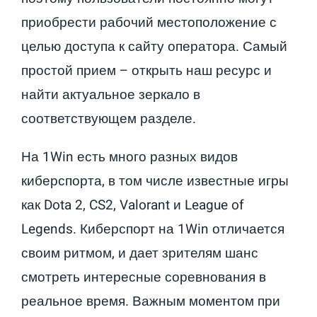
приобрести рабочий местоположение с
целью доступа к сайту оператора. Самый
простой прием – открыть наш ресурс и
найти актуальное зеркало в
соответствующем разделе.
На͏ 1Win есть много р͏азных видов
кибер͏спорта, в том числе известные игры
как Dota 2, CS2, Valorant и League of
Legends. ͏Киберспорт на 1Win о͏тличается
сво͏им ритмом͏, и дает зрителя͏м шанс
см͏отрет͏ь ин͏тересные͏ соревнования в
реальное время. Важн͏ым момен͏том при