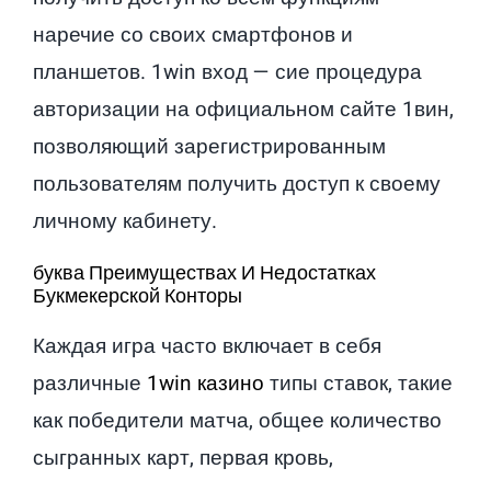
наречие со своих смартфонов и
планшетов. 1win вход — сие процедура
авторизации на официальном сайте 1вин,
позволяющий зарегистрированным
пользователям получить доступ к своему
личному кабинету.
буква Преимуществах И Недостатках
Букмекерской Конторы
Каждая игра часто включает в себя
различные
1win казино
типы ставок, такие
как победители матча, общее количество
сыгранных карт, первая кровь,