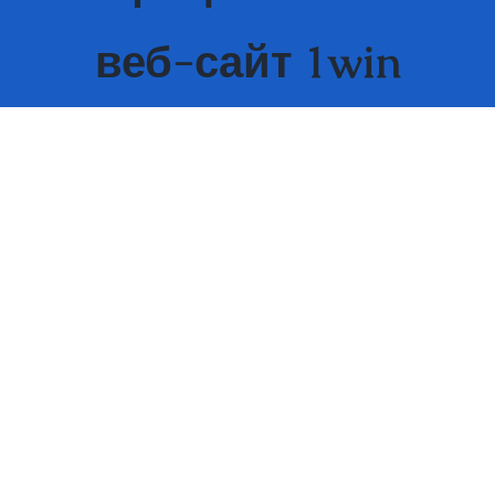
веб-сайт 1win