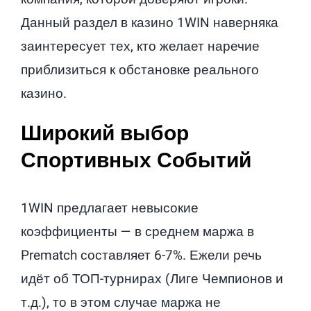
Данный раздел в казино 1WIN наверняка
заинтересует тех, кто желает наречие
приблизиться к обстановке реального
казино.
Широкий выбор
Спортивных Событий
1WIN предлагает невысокие
коэффициенты — в среднем маржа в
Prematch составляет 6-7%. Ежели речь
идёт об ТОП-турнирах (Лиге Чемпионов и
т.д.), то в этом случае маржа не