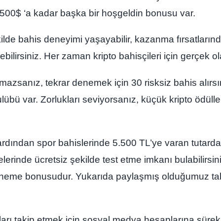
1500$ ‘a kadar başka bir hoşgeldin bonusu var.
ilde bahis deneyimi yaşayabilir, kazanma fırsatlarında
irsiniz. Her zaman kripto bahisçileri için gerçek olan
mazsanız, tekrar denemek için 30 risksiz bahis alırsın
kulübü var. Zorlukları seviyorsanız, küçük kripto ödül
rdından spor bahislerinde 5.500 TL’ye varan tutar
telerinde ücretsiz şekilde test etme imkanı bulabilirs
 deneme bonusudur. Yukarıda paylaşmış olduğumuz tab
onusları takip etmek için sosyal medya hesaplarına sür