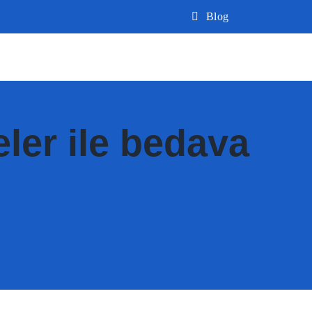
Blog
eler ile bedava