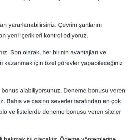
n yararlanabilirsiniz. Çevrim şartlarını
 yeni içerikleri kontrol ediyoruz.
ız. Son olarak, her birinin avantajları ve
leri kazanmak için özel görevler yapabileceğiniz
da bonus alabiliyorsunuz. Deneme bonusu veren
iniz. Bahis ve casino severler tarafından en çok
lo ve listelerde deneme bonusu veren siteler
ekli bakmak iyi olacaktır. Ödeme yöntemlerine