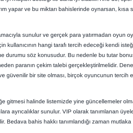
ırım yapar ve bu miktarı bahislerinde oynarsan, kıs
 amacıyla sunulur ve gerçek para yatırmadan oyun oy
 kullanıcının hangi tarafı tercih edeceği kendi ist
me durumu söz konusudur. Bu nedenle bu tutar bonus ş
lmeden paranın çekim talebi gerçekleştirilmelidir. De
 ve güvenilir bir site olması, birçok oyuncunun tercih et
ğe gitmesi halinde listemizde yine güncellemeler olm
nlara ayrıcalıklar sunulur. VIP olarak tanımlanan üyel
ilir. Bedava bahis hakkı tanımlandığı zaman mutlaka 