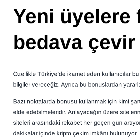
Yeni üyelere f
bedava çevir
Özellikle Türkiye’de ikamet eden kullanıcılar 
bilgiler vereceğiz. Ayrıca bu bonuslardan yarar
Bazı noktalarda bonusu kullanmak için kimi şar
elde edebilmeleridir. Anlayacağın üzere siteler
siteleri arasındaki rekabet her geçen gün artıy
dakikalar içinde kripto çekim imkânı bulunuyor.