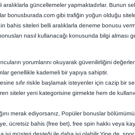
li aralıklarla güncellemeler yapmaktadırlar. Bunun se
ar bonusburada.com gibi trafiğin yoğun olduğu siteler
 bahis siteleri belli aralıklarla deneme bonusu verm
en bonusları nasıl kullanacağı konusunda bilgi alması
cuların yorumlarını okuyarak güvenilirliğini değerlend
ar genellikle kademeli bir yapıya sahiptir.
esine sıfır riskle başlamak isteyenler için cazip bir s
 siteler yeni kategorisine girmekte hem de kullanıcı 
ığını merak ediyorsanız, Popüler bonuslar bölümümüze
ye, ücretsiz bahis (free bet), free spin hakkı veya kayı
 müşteri desteği ile daha iyi olabilir.Yine de, spor b