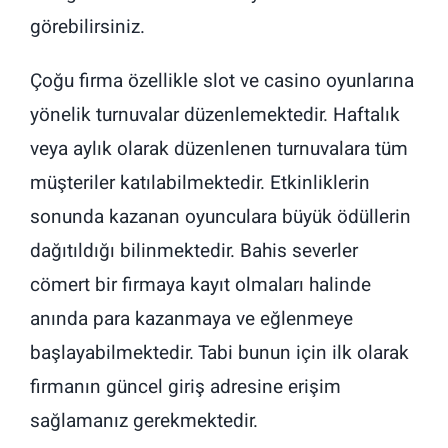
görebilirsiniz.
Çoğu firma özellikle slot ve casino oyunlarına
yönelik turnuvalar düzenlemektedir. Haftalık
veya aylık olarak düzenlenen turnuvalara tüm
müşteriler katılabilmektedir. Etkinliklerin
sonunda kazanan oyunculara büyük ödüllerin
dağıtıldığı bilinmektedir. Bahis severler
cömert bir firmaya kayıt olmaları halinde
anında para kazanmaya ve eğlenmeye
başlayabilmektedir. Tabi bunun için ilk olarak
firmanın güncel giriş adresine erişim
sağlamanız gerekmektedir.