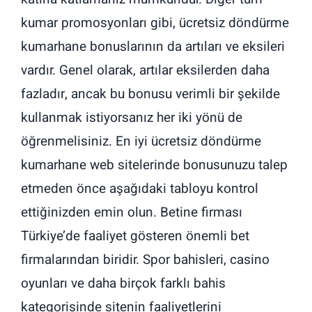
kumar promosyonları gibi, ücretsiz döndürme
kumarhane bonuslarının da artıları ve eksileri
vardır. Genel olarak, artılar eksilerden daha
fazladır, ancak bu bonusu verimli bir şekilde
kullanmak istiyorsanız her iki yönü de
öğrenmelisiniz. En iyi ücretsiz döndürme
kumarhane web sitelerinde bonusunuzu talep
etmeden önce aşağıdaki tabloyu kontrol
ettiğinizden emin olun. Betine firması
Türkiye’de faaliyet gösteren önemli bet
firmalarından biridir. Spor bahisleri, casino
oyunları ve daha birçok farklı bahis
kategorisinde sitenin faaliyetlerini