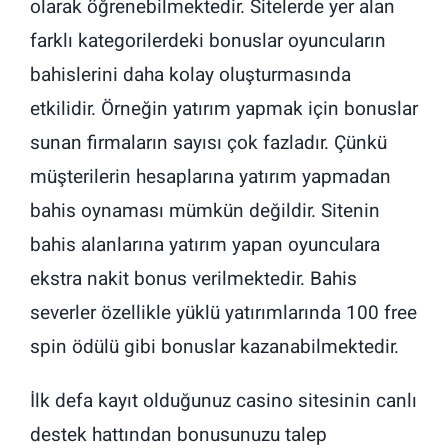
olarak öğrenebilmektedir. Sitelerde yer alan
farklı kategorilerdeki bonuslar oyuncuların
bahislerini daha kolay oluşturmasında
etkilidir. Örneğin yatırım yapmak için bonuslar
sunan firmaların sayısı çok fazladır. Çünkü
müşterilerin hesaplarına yatırım yapmadan
bahis oynaması mümkün değildir. Sitenin
bahis alanlarına yatırım yapan oyunculara
ekstra nakit bonus verilmektedir. Bahis
severler özellikle yüklü yatırımlarında 100 free
spin ödülü gibi bonuslar kazanabilmektedir.
İlk defa kayıt olduğunuz casino sitesinin canlı
destek hattından bonusunuzu talep