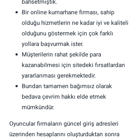
bahsetmiştik.
Bir online kumarhane firması, sahip
olduğu hizmetlerin ne kadar iyi ve kaliteli
olduğunu göstermek için çok farklı
yollara başvurmak ister.
Müşterilerin rahat şekilde para
kazanabilmesi için sitedeki fırsatlardan
yararlanması gerekmektedir.
Bundan tamamen bağımsız olarak
bedava çevrim hakkı elde etmek
mümkündür.
Oyuncular firmaların güncel giriş adresleri
üzerinden hesaplarını oluşturduktan sonra