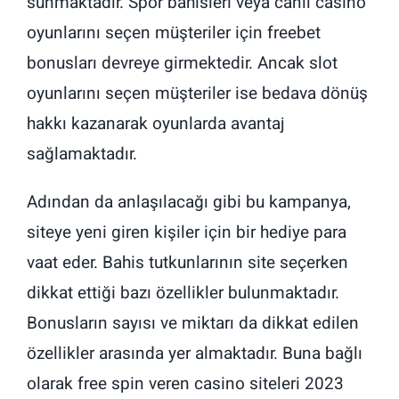
sunmaktadır. Spor bahisleri veya canlı casino
oyunlarını seçen müşteriler için freebet
bonusları devreye girmektedir. Ancak slot
oyunlarını seçen müşteriler ise bedava dönüş
hakkı kazanarak oyunlarda avantaj
sağlamaktadır.
Adından da anlaşılacağı gibi bu kampanya,
siteye yeni giren kişiler için bir hediye para
vaat eder. Bahis tutkunlarının site seçerken
dikkat ettiği bazı özellikler bulunmaktadır.
Bonusların sayısı ve miktarı da dikkat edilen
özellikler arasında yer almaktadır. Buna bağlı
olarak free spin veren casino siteleri 2023