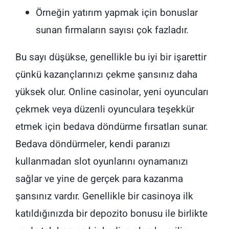
Örneğin yatırım yapmak için bonuslar
sunan firmaların sayısı çok fazladır.
Bu sayı düşükse, genellikle bu iyi bir işarettir
çünkü kazançlarınızı çekme şansınız daha
yüksek olur. Online casinolar, yeni oyuncuları
çekmek veya düzenli oyunculara teşekkür
etmek için bedava döndürme fırsatları sunar.
Bedava döndürmeler, kendi paranızı
kullanmadan slot oyunlarını oynamanızı
sağlar ve yine de gerçek para kazanma
şansınız vardır. Genellikle bir casinoya ilk
katıldığınızda bir depozito bonusu ile birlikte