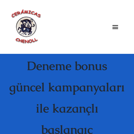
Saltar
al
contenido
Toggle
Naviga
Fabrica
Deneme bonus
Galeria
Catalogo
güncel kampanyaları
Blog
ile kazançlı
Contacto
başlangıç