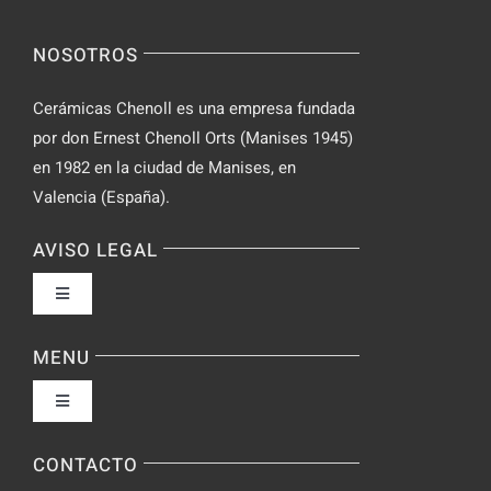
NOSOTROS
Cerámicas Chenoll es una empresa fundada
por don Ernest Chenoll Orts (Manises 1945)
en 1982 en la ciudad de Manises, en
Valencia (España).
AVISO LEGAL
Toggle
Navigation
Política de privacidad
MENU
Toggle
Condiciones de uso
Navigation
Fabrica
CONTACTO