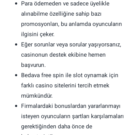
Para ödemeden ve sadece üyelikle
alınabilme özelliğine sahip bazı
promosyonları, bu anlamda oyuncuların
ilgisini çeker.
Eğer sorunlar veya sorular yaşıyorsanız,
casinonun destek ekibine hemen
başvurun.
Bedava free spin ile slot oynamak için
farklı casino sitelerini tercih etmek
mümkündür.
Firmalardaki bonuslardan yararlanmayı
isteyen oyuncuların şartları karşılamaları
gerektiğinden daha önce de