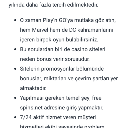
yılında daha fazla tercih edilmektedir.
O zaman Play’n GO’ya mutlaka göz atın,
hem Marvel hem de DC kahramanlarını
içeren birçok oyun bulabilirsiniz.
Bu sorulardan biri de casino siteleri
neden bonus verir sorusudur.
Sitelerin promosyonlar bölümünde
bonuslar, miktarları ve çevrim şartları yer
almaktadır.
Yapılması gereken temel şey, free-
spins.net adresine giriş yapmaktır.
7/24 aktif hizmet veren müşteri
hizmetleri ekibi sayesinde problem