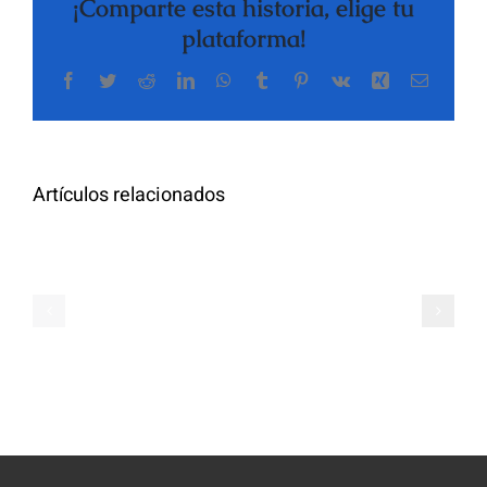
¡Comparte esta historia, elige tu
plataforma!
Facebook
Twitter
Reddit
LinkedIn
WhatsApp
Tumblr
Pinterest
Vk
Xing
Correo
electrón
Artículos relacionados
Free
Freespin
spin
veren
deneme
bahis
bonusu
siteleri
ile
ile
kazançlı
risksiz
başlangıç
kazanç