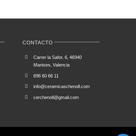
te
puedes
gap
perder
i
en
Aviamasters
CONTACTO
Carrer la Safor, 6, 46940
Manises, Valencia
696 60 66 11
info@ceramicaschenoll.com
cerchenoll@gmail.com