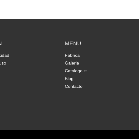
Support
–
for
Nie
Indian
Prze
Players
Okazj
AL
MENU
cidad
Fabrica
uso
Galeria
Catalogo
Blog
Contacto