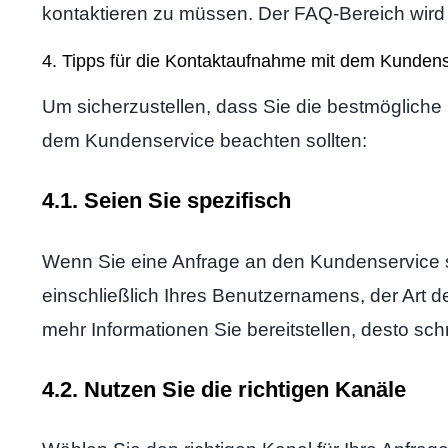
kontaktieren zu müssen. Der FAQ-Bereich wird re
4. Tipps für die Kontaktaufnahme mit dem Kunden
Um sicherzustellen, dass Sie die bestmögliche 
dem Kundenservice beachten sollten:
4.1. Seien Sie spezifisch
Wenn Sie eine Anfrage an den Kundenservice se
einschließlich Ihres Benutzernamens, der Art 
mehr Informationen Sie bereitstellen, desto s
4.2. Nutzen Sie die richtigen Kanäle