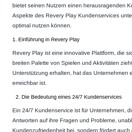
bietet seinen Nutzern einen herausragenden Ku
Aspekte des Revery Play Kundenservices unter
optimal nutzen können.
1. Einführung in Revery Play
Revery Play ist eine innovative Plattform, die s
breiten Palette von Spielen und Aktivitäten zie
Unterstützung erhalten, hat das Unternehmen 
erreichbar ist.
2. Die Bedeutung eines 24/7 Kundenservices
Ein 24/7 Kundenservice ist für Unternehmen, di
Antworten auf ihre Fragen und Probleme, unabh
Kundenzufriedenheit bei, sondern fördert auch