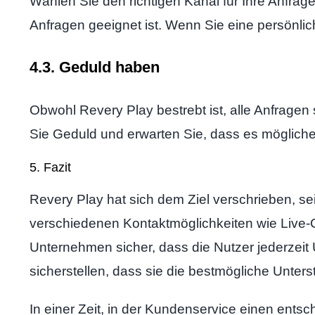
Wählen Sie den richtigen Kanal für Ihre Anfrag
Anfragen geeignet ist. Wenn Sie eine persönli
4.3. Geduld haben
Obwohl Revery Play bestrebt ist, alle Anfrage
Sie Geduld und erwarten Sie, dass es möglicher
5. Fazit
Revery Play hat sich dem Ziel verschrieben, se
verschiedenen Kontaktmöglichkeiten wie Live-
Unternehmen sicher, dass die Nutzer jederzei
sicherstellen, dass sie die bestmögliche Unters
In einer Zeit, in der Kundenservice einen ents