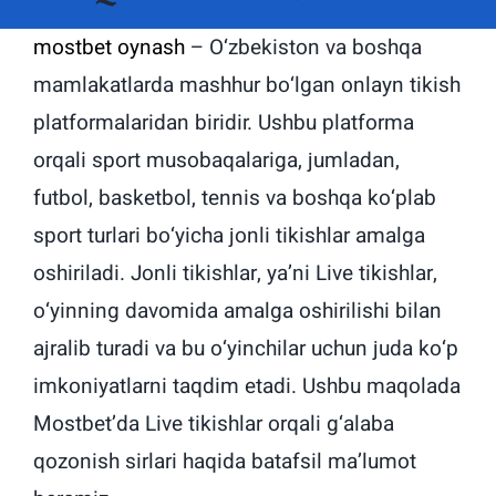
mostbet oynash
– O‘zbekiston va boshqa
mamlakatlarda mashhur bo‘lgan onlayn tikish
platformalaridan biridir. Ushbu platforma
orqali sport musobaqalariga, jumladan,
futbol, basketbol, tennis va boshqa ko‘plab
sport turlari bo‘yicha jonli tikishlar amalga
oshiriladi. Jonli tikishlar, ya’ni Live tikishlar,
o‘yinning davomida amalga oshirilishi bilan
ajralib turadi va bu o‘yinchilar uchun juda ko‘p
imkoniyatlarni taqdim etadi. Ushbu maqolada
Mostbet’da Live tikishlar orqali g‘alaba
qozonish sirlari haqida batafsil ma’lumot