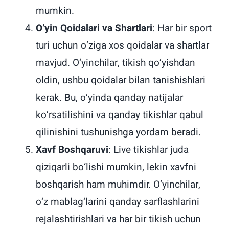
mumkin.
O‘yin Qoidalari va Shartlari
: Har bir sport
turi uchun o‘ziga xos qoidalar va shartlar
mavjud. O‘yinchilar, tikish qo‘yishdan
oldin, ushbu qoidalar bilan tanishishlari
kerak. Bu, o‘yinda qanday natijalar
ko‘rsatilishini va qanday tikishlar qabul
qilinishini tushunishga yordam beradi.
Xavf Boshqaruvi
: Live tikishlar juda
qiziqarli bo‘lishi mumkin, lekin xavfni
boshqarish ham muhimdir. O‘yinchilar,
o‘z mablag‘larini qanday sarflashlarini
rejalashtirishlari va har bir tikish uchun