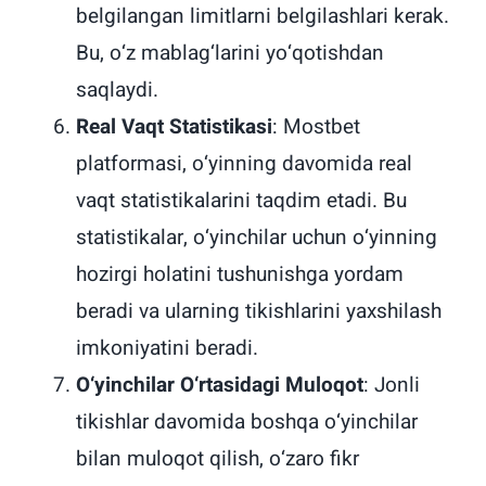
belgilangan limitlarni belgilashlari kerak.
Bu, o‘z mablag‘larini yo‘qotishdan
saqlaydi.
Real Vaqt Statistikasi
: Mostbet
platformasi, o‘yinning davomida real
vaqt statistikalarini taqdim etadi. Bu
statistikalar, o‘yinchilar uchun o‘yinning
hozirgi holatini tushunishga yordam
beradi va ularning tikishlarini yaxshilash
imkoniyatini beradi.
O‘yinchilar O‘rtasidagi Muloqot
: Jonli
tikishlar davomida boshqa o‘yinchilar
bilan muloqot qilish, o‘zaro fikr