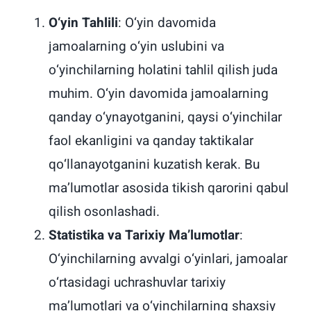
O‘yin Tahlili
: O‘yin davomida
jamoalarning o‘yin uslubini va
o‘yinchilarning holatini tahlil qilish juda
muhim. O‘yin davomida jamoalarning
qanday o‘ynayotganini, qaysi o‘yinchilar
faol ekanligini va qanday taktikalar
qo‘llanayotganini kuzatish kerak. Bu
ma’lumotlar asosida tikish qarorini qabul
qilish osonlashadi.
Statistika va Tarixiy Ma’lumotlar
:
O‘yinchilarning avvalgi o‘yinlari, jamoalar
o‘rtasidagi uchrashuvlar tarixiy
ma’lumotlari va o‘yinchilarning shaxsiy