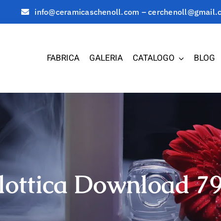
info@ceramicaschenoll.com – cerchenoll@gmail.
FABRICA
GALERIA
CATALOGO
BLOG
lottica Download 7