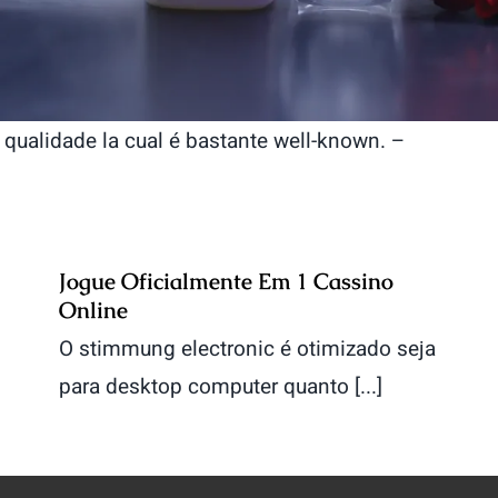
e qualidade la cual é bastante well-known. –
Jogue Oficialmente Em 1 Cassino
Online
O stimmung electronic é otimizado seja
para desktop computer quanto [...]