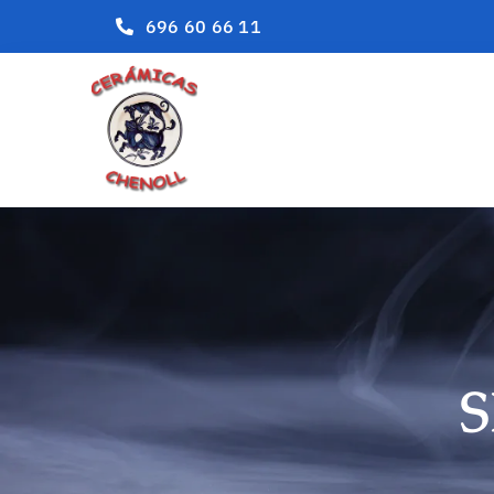
Saltar
696 60 66 11
al
contenido
S