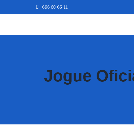
Saltar
696 60 66 11
al
contenido
Jogue Ofic