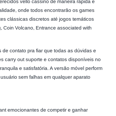
erecidos vello cassino de maneira rápida e
alidade, onde todos encontrarão os games
tes clássicas discretos até jogos temáticos
 Coin Volcano, Entrance associated with
s de contato pra fiar que todas as dúvidas e
es carry out suporte e contatos disponíveis no
anquila e satisfatória. A versão móvel perform
de usuário sem falhas em qualquer aparato
ant emocionantes de competir e ganhar