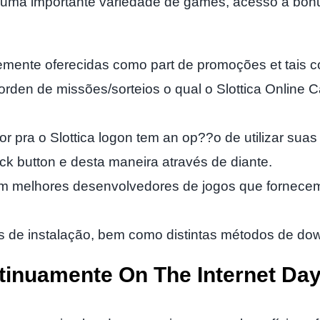
i uma importante variedade de games, acesso a bônu
temente oferecidas como part de promoções et tais
orden de missões/sorteios o qual o Slottica Online
or pra o Slottica logon tem an op??o de utilizar suas
k button e desta maneira através de diante.
melhores desenvolvedores de jogos que fornecem só
s de instalação, bem como distintas métodos de dow
tinuamente On The Internet Da