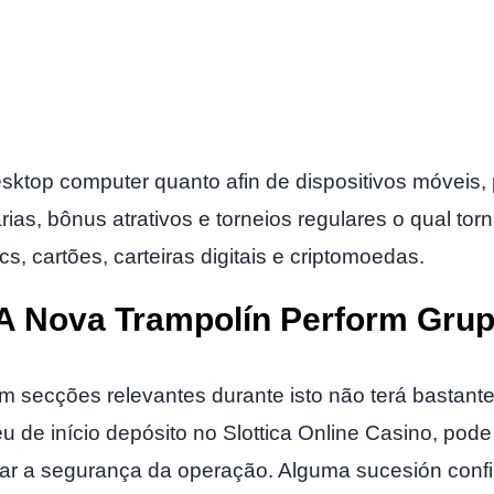
sktop computer quanto afin de dispositivos móveis, 
rias, bônus atrativos e torneios regulares o qual t
s, cartões, carteiras digitais e criptomoedas.
a A Nova Trampolín Perform Grup
secções relevantes durante isto não terá bastante 
u de início depósito no Slottica Online Casino, pode
urar a segurança da operação. Alguma sucesión conf