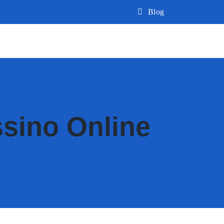
Blog
sino Online