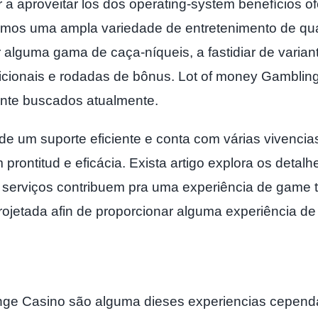
 aproveitar los dos operating-system benefícios of
emos uma ampla variedade de entretenimento de qu
 alguma gama de caça-níqueis, a fastidiar de varian
ionais e rodadas de bônus. Lot of money Gambling,
ente buscados atualmente.
de um suporte eficiente e conta com várias vivencia
ontitud e eficácia. Exista artigo explora os detalh
 serviços contribuem pra uma experiência de game tr
 é projetada afin de proporcionar alguma experiência 
ange Casino são alguma dieses experiencias cepend