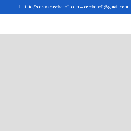
info@ceramicaschenoll.com – cerchenoll@gmail.com