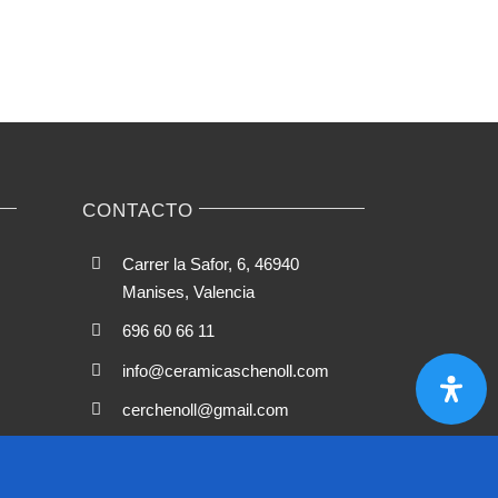
CONTACTO
Carrer la Safor, 6, 46940
Manises, Valencia
696 60 66 11
info@ceramicaschenoll.com
cerchenoll@gmail.com