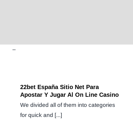
–
22bet España Sitio Net Para
Apostar Y Jugar Al On Line Casino
We divided all of them into categories
for quick and [...]