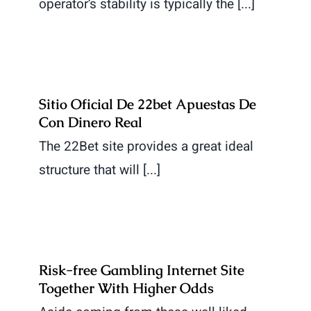
operator’s stability is typically the [...]
Sitio Oficial De 22bet Apuestas De
Con Dinero Real
The 22Bet site provides a great ideal
structure that will [...]
Risk-free Gambling Internet Site
Together With Higher Odds