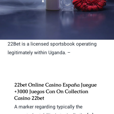
22Bet is a licensed sportsbook operating
legitimately within Uganda. –
22bet Online Casino España Juegue
+3000 Juegos Con On Collection
Casino 22bet
A marker regarding typically the