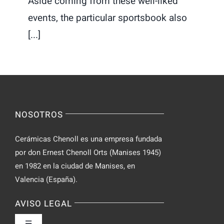
Aside coming from these well-liked
events, the particular sportsbook also
[...]
NOSOTROS
Cerámicas Chenoll es una empresa fundada
por don Ernest Chenoll Orts (Manises 1945)
en 1982 en la ciudad de Manises, en
Valencia (España).
AVISO LEGAL