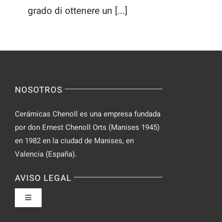
grado di ottenere un [...]
NOSOTROS
Cerámicas Chenoll es una empresa fundada
por don Ernest Chenoll Orts (Manises 1945)
en 1982 en la ciudad de Manises, en
Valencia (España).
AVISO LEGAL
Toggle
Navigation