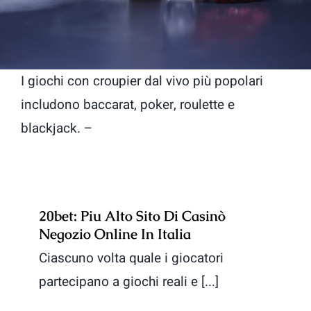
I giochi con croupier dal vivo più popolari
includono baccarat, poker, roulette e
blackjack. –
20bet: Piu Alto Sito Di Casinò
Negozio Online In Italia
Ciascuno volta quale i giocatori
partecipano a giochi reali e [...]