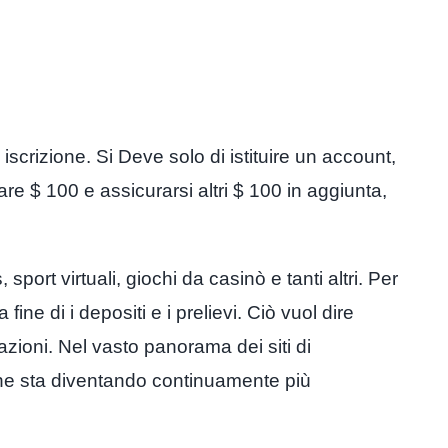
 iscrizione. Si Deve solo di istituire un account,
 $ 100 e assicurarsi altri $ 100 in aggiunta,
 sport virtuali, giochi da casinò e tanti altri. Per
ine di i depositi e i prelievi. Ciò vuol dire
azioni. Nel vasto panorama dei siti di
che sta diventando continuamente più