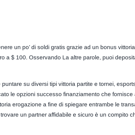
enere un po’ di soldi gratis grazie ad un bonus vittoria
a $ 100. Osservando La altre parole, puoi depositare
untare su diversi tipi vittoria partite e tornei, esports,
icato le opzioni successo finanziamento che fornisce a f
toria erogazione a fine di spiegare entrambe le trans
rovare un partner affidabile e sicuro è un compito 