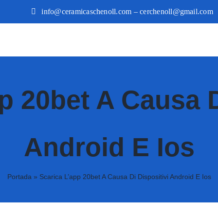
info@ceramicaschenoll.com – cerchenoll@gmail.com
p 20bet A Causa D
Android E Ios
Portada
»
Scarica L’app 20bet A Causa Di Dispositivi Android E Ios