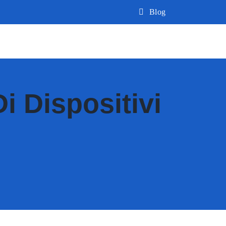
Blog
i Dispositivi