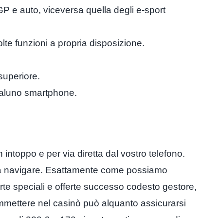
 GP e auto, viceversa quella degli e-sport
e funzioni a propria disposizione.
superiore.
a taluno smartphone.
ntoppo e per via diretta dal vostro telefono.
o da navigare. Esattamente come possiamo
erte speciali e offerte successo codesto gestore,
mmettere nel casinò può alquanto assicurarsi