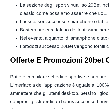
La sezione degli sport virtuali so 20Bet inc
classici come possiamo asserire che LoL.
I possessori successo smartphone o tablet
Basterà preferire taluno dei tantissimi mercat
Nel evento, alquanto, di smartphone o tabl
I prodotti successo 20Bet vengono forniti co
Offerte E Promozioni 20bet
Potrete compilare schedine sportive e puntare i
L’interfaccia dell’applicazione è uguale al 10
ammettere che gli utenti desktop, persino i gioc
compresi gli straordinari bonus successo benv