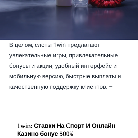
В целом, слоты 1win предлагают
увлекательные игры, привлекательные
бонусы и акции, удобный интерфейс и
мобильную версию, быстрые выплаты и
качественную поддержку клиентов. –
1win: Ставки На Cпорт И Онлайн
Казино бонус 500%