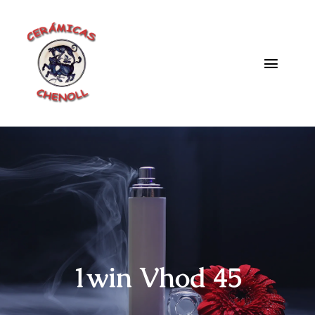
Saltar
al
contenido
Toggle
Naviga
Fabrica
Galeria
Catalogo
Blog
1win Vhod 45
Contacto