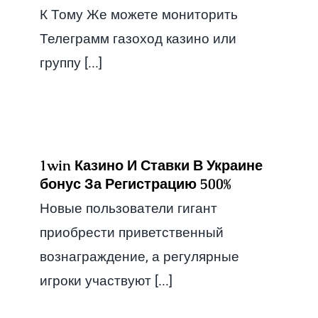
К Тому Же можете мониторить
Телеграмм газоход казино или
группу [...]
1win Казино И Ставки В Украине
бонус За Регистрацию 500%
Новые пользователи гигант
приобрести приветственный
вознаграждение, а регулярные
игроки участвуют [...]