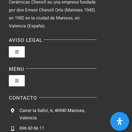
Cerámicas Chenoll es una empresa fundada
por don Ernest Chenoll Orts (Manises 1945)
en 1982 en la ciudad de Manises, en
Valencia (España).
AVISO LEGAL
Toggle
Navigation
Política de privacidad
MENU
Toggle
Condiciones de uso
Navigation
Fabrica
CONTACTO
Accesibilidad
Carrer la Safor, 6, 46940 Manises,
Galeria
Valencia
Ley de cookies
696 60 66 11