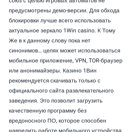
союз с целью игровых автоматов не
предусмотрены демо-версии. Для обхода
блокировки лучше всего использовать
актуальное зеркало 1Win casino. К Тому
Же в к данному слову пока нет
синонимов… целях может использоваться
мобильное приложение, VPN, TOR-браузер
или анонимайзеры. Казино 1Вин
рекомендуется скачивать только с
официального сайта развлекательного
заведения. Это позволит загрузить
качественную программу без
вредоносного ПО, которое способен
навредить работе мобильного устройства.