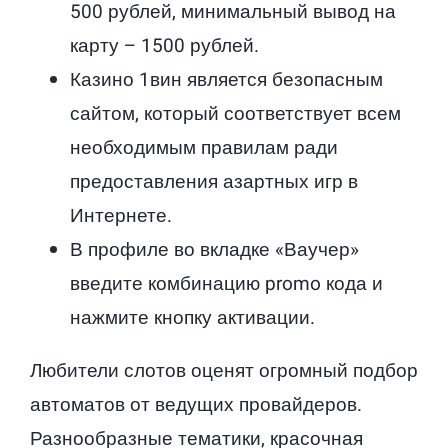
500 рублей, минимальный вывод на
карту – 1500 рублей.
Казино 1вин является безопасным
сайтом, который соответствует всем
необходимым правилам ради
предоставления азартных игр в
Интернете.
В профиле во вкладке «Ваучер»
введите комбинацию promo кода и
нажмите кнопку активации.
Любители слотов оценят огромный подбор
автоматов от ведущих провайдеров.
Разнообразные тематики, красочная