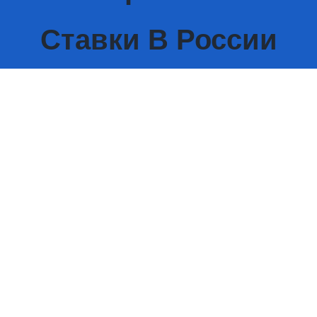
Ставки В России