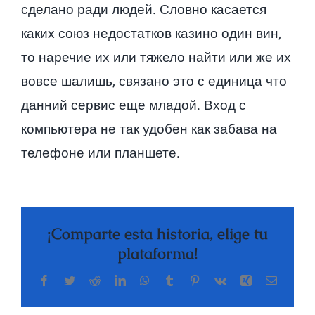
сделано ради людей. Словно касается
каких союз недостатков казино один вин,
то наречие их или тяжело найти или же их
вовсе шалишь, связано это с единица что
данний сервис еще младой. Вход с
компьютера не так удобен как забава на
телефоне или планшете.
¡Comparte esta historia, elige tu
plataforma!
Facebook
Twitter
Reddit
LinkedIn
WhatsApp
Tumblr
Pinterest
Vk
Xing
Correo
electrón