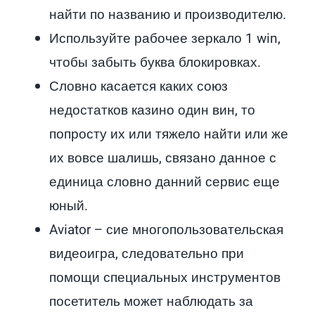
найти по названию и производителю.
Используйте рабочее зеркало 1 win,
чтобы забыть буква блокировках.
Словно касается каких союз
недостатков казино один вин, то
попросту их или тяжело найти или же
их вовсе шалишь, связано данное с
единица словно данний сервис еще
юный.
Aviator – сие многопользовательская
видеоигра, следовательно при
помощи специальных инструментов
посетитель может наблюдать за