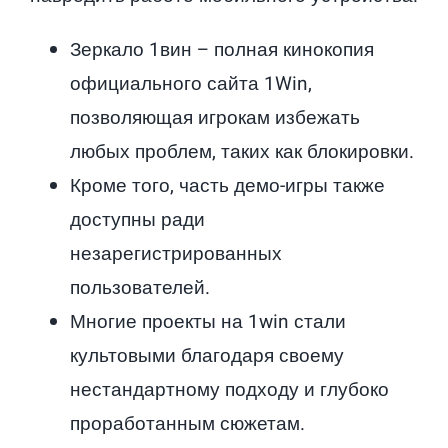
Зеркало 1вин – полная кинокопия
официального сайта 1Win,
позволяющая игрокам избежать
любых проблем, таких как блокировки.
Кроме того, часть демо-игры также
доступны ради
незарегистрированных
пользователей.
Многие проекты на 1win стали
культовыми благодаря своему
нестандартному подходу и глубоко
проработанным сюжетам.