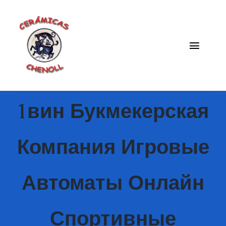
Saltar
al
contenido
Toggle
Naviga
Fabrica
1вин Букмекерская
Galeria
Catalogo
Компания Игровые
Blog
Автоматы Онлайн
Contacto
Спортивные