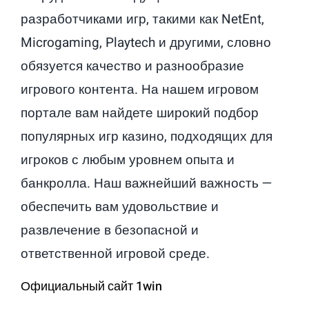
разработчиками игр, такими как NetEnt,
Microgaming, Playtech и другими, словно
обязуется качество и разнообразие
игрового контента. На нашем игровом
портале вам найдете широкий подбор
популярных игр казино, подходящих для
игроков с любым уровнем опыта и
банкролла. Наш важнейший важность —
обеспечить вам удовольствие и
развлечение в безопасной и
ответственной игровой среде.
Официальный сайт 1win