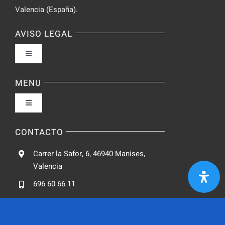
Valencia (España).
AVISO LEGAL
Toggle
Navigation
Política de privacidad
MENU
Toggle
Condiciones de uso
Navigation
Fabrica
CONTACTO
Accesibilidad
Carrer la Safor, 6, 46940 Manises,
Galeria
Valencia
Ley de cookies
696 60 66 11
Catalogo
info@ceramicaschenoll.com
Mapa del sitio
cerchenoll@gmail.com