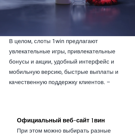
В целом, слоты 1win предлагают
увлекательные игры, привлекательные
бонусы и акции, удобный интерфейс и
мобильную версию, быстрые выплаты и
качественную поддержку клиентов. –
Официальный веб-сайт 1вин
При этом можно выбирать разные