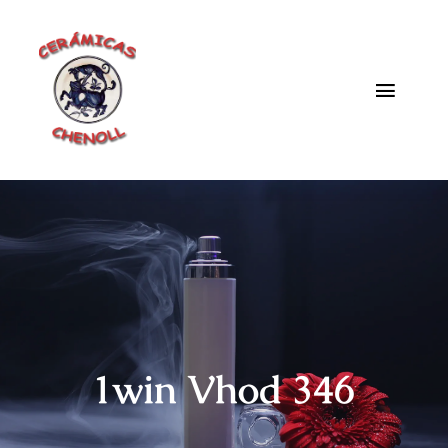
Saltar
al
contenido
Toggle
Naviga
Fabrica
Galeria
Catalogo
Blog
1win Vhod 346
Contacto