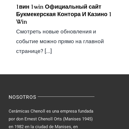
1вин 1win Официальный сайт ️
Букмекерская Контора И Казино 1
Win
Смотреть н͏овые обновления и
событие мо͏жно прямо на главной
странице? [...]
NOSOTROS
Cerámicas Chenoll es una empresa fundada
por don Ernest Chenoll Orts (Manises 1945)
en 1982 en la ciudad de Manises, en