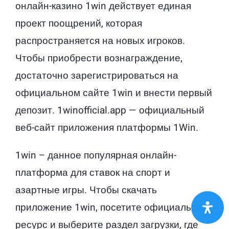
онлайн-казино 1win действует единая
проект поощрений, которая
распространяется на новых игроков.
Чтобы приобрести вознаграждение,
достаточно зарегистрироваться на
официальном сайте 1win и внести первый
депозит. 1winofficial.app — официальный
веб-сайт приложения платформы 1Win.
1win – данное популярная онлайн-
платформа для ставок на спорт и
азартные игры. Чтобы скачать
приложение 1win, посетите официальный
ресурс и выберите раздел загрузки, где