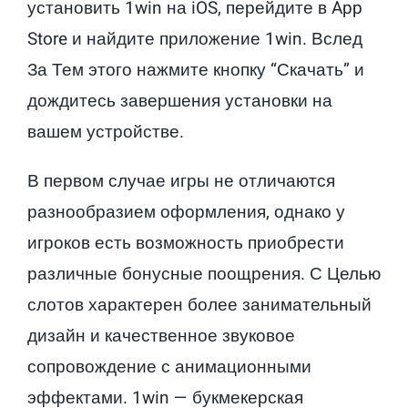
установить 1win на iOS, перейдите в App
Store и найдите приложение 1win. Вслед
За Тем этого нажмите кнопку “Скачать” и
дождитесь завершения установки на
вашем устройстве.
В первом случае игры не отличаются
разнообразием оформления, однако у
игроков есть возможность приобрести
различные бонусные поощрения. С Целью
слотов характерен более занимательный
дизайн и качественное звуковое
сопровождение с анимационными
эффектами. 1win — букмекерская