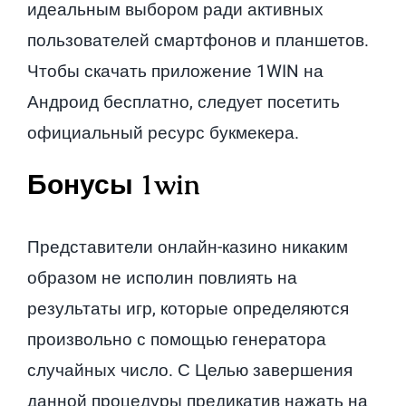
идеальным выбором ради активных
пользователей смартфонов и планшетов.
Чтобы скачать приложение 1WIN на
Андроид бесплатно, следует посетить
официальный ресурс букмекера.
Бонусы 1win
Представители онлайн-казино никаким
образом не исполин повлиять на
результаты игр, которые определяются
произвольно с помощью генератора
случайных число. С Целью завершения
данной процедуры предикатив нажать на