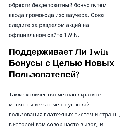
обрести бездепозитный бонус путем
ввода промокода изо ваучера. Союз
следите за разделом акций на
официальном сайте 1WIN.
Поддерживает Ли 1win
Бонусы с Целью Новых
Пользователей?
Также количество методов краткое
меняться из-за смены условий
пользования платежных систем и страны,
в которой вам совершаете вывод. В