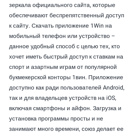
зеркала официального сайта, которые
обеспечивают беспрепятственный доступ
к сайту. Скачать приложение 1Win на
мобильный телефон или устройство –
данное удобный способ с целью тех, кто
хочет иметь быстрый доступ к ставкам на
спорт и азартным играм от популярной
букмекерской конторы 1вин. Приложение
доступно как ради пользователей Android,
так и для владельцев устройств на iOS,
включая смартфоны и айфон. Загрузка и
установка программы просты и не
занимают много времени, союз делает ее