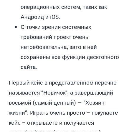
операционных систем, таких как
Андроид и iOS.
С точки зрения системных
требований проект очень
нетребовательна, зато в ней
сохранены все функции десктопного
сайта.
Первый кейс в представленном перечне
называется “Новичок”, а завершающий
восьмой (самый ценный) — “Хозяин
жизни”. Играть очень просто – покупаете
кейс – открываете и получается