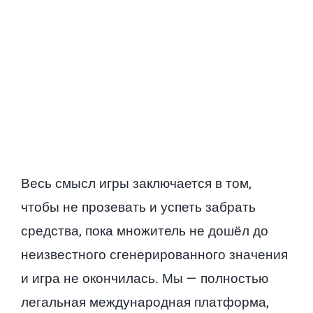
Весь смысл игры заключается в том,
чтобы не прозевать и успеть забрать
средства, пока множитель не дошёл до
неизвестного сгенерированного значения
и игра не окончилась. Мы — полностью
легальная международная платформа,