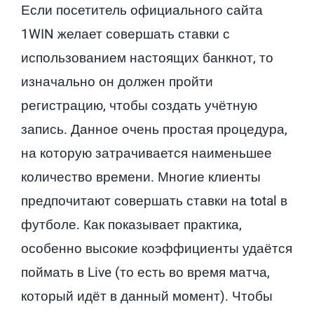
Если посетитель официального сайта
1WIN желает совершать ставки с
использованием настоящих банкнот, то
изначально он должен пройти
регистрацию, чтобы создать учётную
запись. Данное очень простая процедура,
на которую затрачивается наименьшее
количество времени. Многие клиенты
предпочитают совершать ставки на total в
футболе. Как показывает практика,
особенно высокие коэффициенты удаётся
поймать в Live (то есть во время матча,
который идёт в данный момент). Чтобы