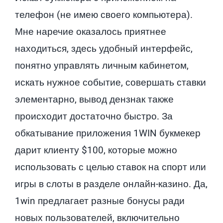
телефон (не имею своего компьютера).
Мне наречие оказалось приятнее
находиться, здесь удобный интерфейс,
понятно управлять личным кабинетом,
искать нужное событие, совершать ставки
элементарно, вывод дензнак также
происходит достаточно быстро. За
обкатывание приложения 1WIN букмекер
дарит клиенту $100, которые можно
использовать с целью ставок на спорт или
игры в слоты в разделе онлайн-казино. Да,
1win предлагает разные бонусы ради
новых пользователей, включительно