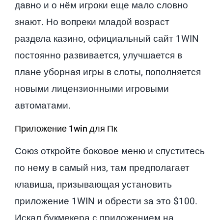
давно и о нём игроки еще мало словно
знают. Но вопреки младой возраст
раздела казино, официальный сайт 1WIN
постоянно развивается, улучшается в
плане уборная игры в слоты, пополняется
новыми лицензионными игровыми
автоматами.
Приложение 1win для Пк
Союз откройте боковое меню и спуститесь
по нему в самый низ, там предполагает
клавиша, призывающая установить
приложение 1WIN и обрести за это $100.
Искал букмекера с приложением на