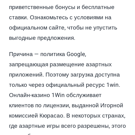
приветственные бонусы и бесплатные
ставки. Ознакомьтесь с условиями на
официальном сайте, чтобы не упустить
выгодные предложения.
Причина — политика Google,
запрещающая размещение азартных
приложений. Поэтому загрузка доступна
только через официальный ресурс 1win.
Онлайн-казино 1Win обслуживает
клиентов по лицензии, выданной Игорной
комиссией Кюрасао. В некоторых странах,
где азартные игры всего разрешены, этого