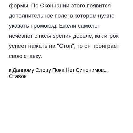
формы. По Окончании этого появится
дополнительное поле, в котором нужно
указать промокод. Ежели самолёт
исчезнет с поля зрения доселе, как игрок
успеет нажать на “Стоп”, то он проиграет
свою ставку.
к Данному Слову Пока Нет Синонимов…
Ставок