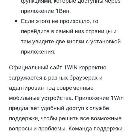
функциями, которые доступны через
приложение 1Вин.
Если этого не произошло, то
перейдите в самый низ страницы и
там увидите две кнопки с установкой
приложения.
Официальный сайт 1WIN корректно
загружается в разных браузерах и
адаптирован под современные
мобильные устройства. Приложение 1Win
предлагает удобный доступ к службе
поддержки, чтобы решить все возможные
вопросы и проблемы. Команда поддержки