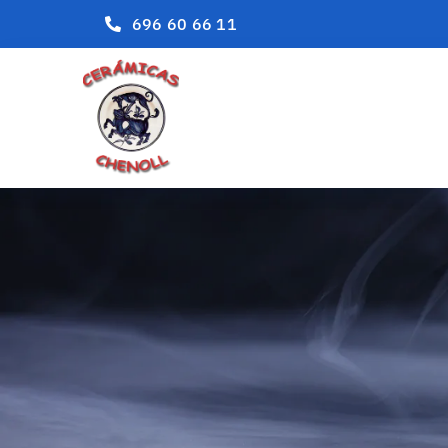
Saltar
696 60 66 11
al
contenido