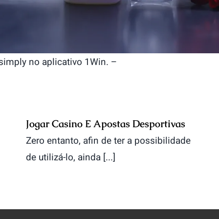
simply no aplicativo 1Win. –
Jogar Casino E Apostas Desportivas
Zero entanto, afin de ter a possibilidade
de utilizá-lo, ainda [...]