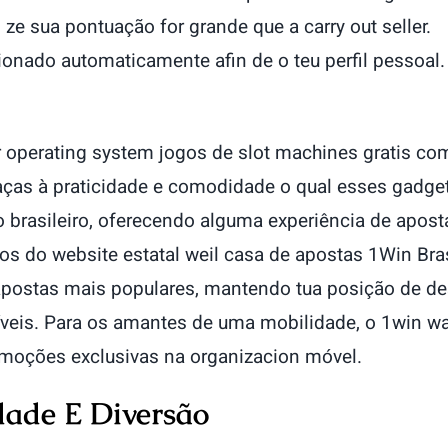
ze sua pontuação for grande que a carry out seller.
ionado automaticamente afin de o teu perfil pessoal.
 operating system jogos de slot machines gratis co
s à praticidade e comodidade o qual esses gadgets
rasileiro, oferecendo alguma experiência de aposta
s do website estatal weil casa de apostas 1Win Brasi
apostas mais populares, mantendo tua posição de de
eis. Para os amantes de uma mobilidade, o 1win wage
romoções exclusivas na organizacion móvel.
dade E Diversão