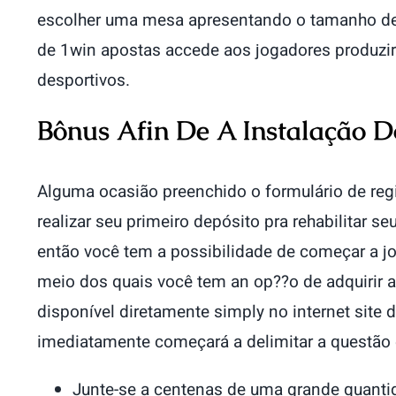
escolher uma mesa apresentando o tamanho de e
de 1win apostas accede aos jogadores produzir
desportivos.
Bônus Afin De A Instalação D
Alguma ocasião preenchido o formulário de reg
realizar seu primeiro depósito pra rehabilitar 
então você tem a possibilidade de começar a j
meio dos quais você tem an op??o de adquirir a
disponível diretamente simply no internet site d
imediatamente começará a delimitar a questão 
Junte-se a centenas de uma grande quantid