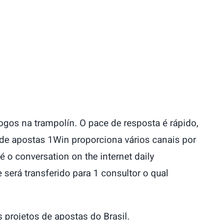
ogos na trampolín. O pace de resposta é rápido,
de apostas 1Win proporciona vários canais por
 o conversation on the internet daily
 será transferido para 1 consultor o qual
projetos de apostas do Brasil.