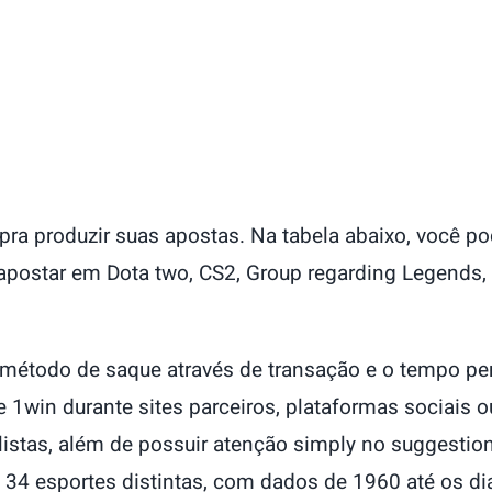
 pra produzir suas apostas. Na tabela abaixo, você p
ostar em Dota two, CS2, Group regarding Legends, Fo
a método de saque através de transação e o tempo p
1win durante sites parceiros, plataformas sociais ou
istas, além de possuir atenção simply no suggestions
4 esportes distintas, com dados de 1960 até os dias