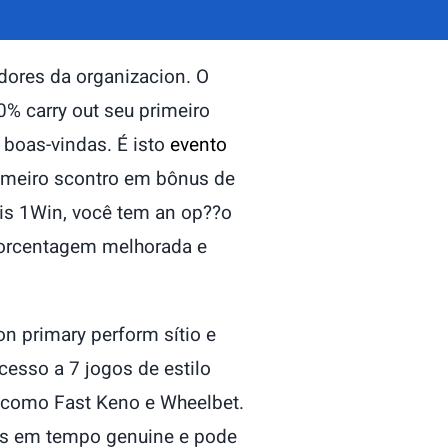
dores da organizacion. O
% carry out seu primeiro
boas-vindas. É isto
evento
rimeiro scontro em bônus de
is 1Win, você tem an op??o
 porcentagem melhorada e
on primary perform sítio e
esso a 7 jogos de estilo
i como Fast Keno e Wheelbet.
os em tempo genuine e pode