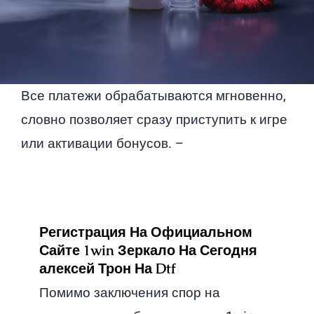
Все платежи обрабатываются мгновенно,
словно позволяет сразу приступить к игре
или активации бонусов. –
Регистрация На Официальном
Сайте 1win Зеркало На Сегодня
алексей Трон На Dtf
Помимо заключения спор на