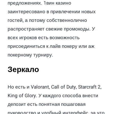
предложениях. 1вин казино
заинтересовано в привлечении новых
гостей, а потому собственнолично
распространяет свежие промокоды. У
всех игроков есть возможность
присоединиться к лайв покеру или аж
покерному турниру.
Зеркало
Но есть и Valorant, Call of Duty, Starcraft 2,
King of Glory. У каждого способа внести
депозит есть понятная пошаговая
руководство и удобный интерфейс, за что