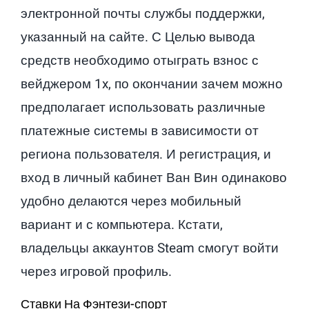
электронной почты службы поддержки,
указанный на сайте. С Целью вывода
средств необходимо отыграть взнос с
вейджером 1x, по окончании зачем можно
предполагает использовать различные
платежные системы в зависимости от
региона пользователя. И регистрация, и
вход в личный кабинет Ван Вин одинаково
удобно делаются через мобильный
вариант и с компьютера. Кстати,
владельцы аккаунтов Steam смогут войти
через игровой профиль.
Ставки На Фэнтези-спорт