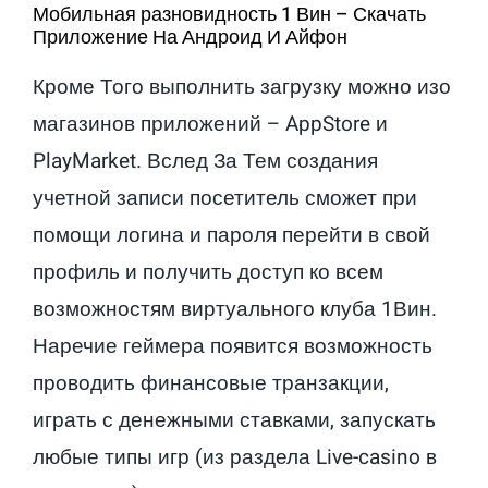
Мобильная разновидность 1 Вин – Скачать
Приложение На Андроид И Айфон
Кроме Того выполнить загрузку можно изо
магазинов приложений – AppStore и
PlayMarket. Вслед За Тем создания
учетной записи посетитель сможет при
помощи логина и пароля перейти в свой
профиль и получить доступ ко всем
возможностям виртуального клуба 1Вин.
Наречие геймера появится возможность
проводить финансовые транзакции,
играть с денежными ставками, запускать
любые типы игр (из раздела Live-casino в