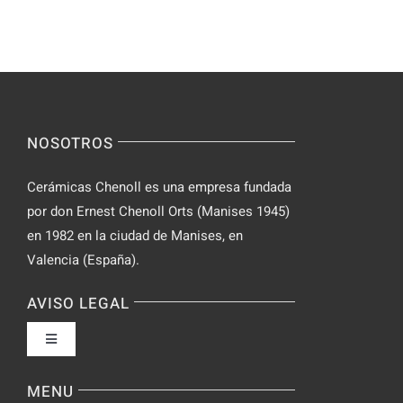
Официаль
Приветственный
Приложен
вознаграждение
1вин
до
75000
Рублей
NOSOTROS
Cerámicas Chenoll es una empresa fundada
por don Ernest Chenoll Orts (Manises 1945)
en 1982 en la ciudad de Manises, en
Valencia (España).
AVISO LEGAL
Toggle
Navigation
Política de privacidad
MENU