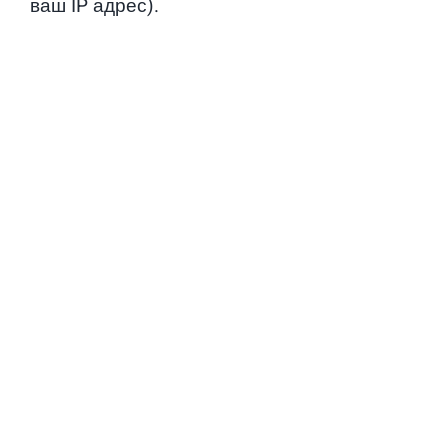
ваш IP адрес).