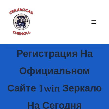
Saltar
al
contenido
Toggle
Naviga
Fabrica
Регистрация На
Galeria
Catalogo
Официальном
Blog
Сайте 1win Зеркало
Contacto
На Сегодня