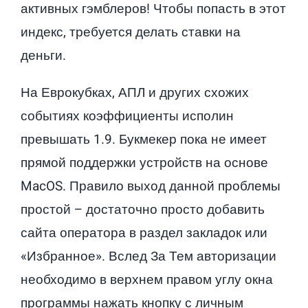
активных гэмблеров! Чтобы попасть в этот
индекс, требуется делать ставки на
деньги.
На Еврокубках, АПЛ и других схожих
событиях коэффициенты исполин
превышать 1.9. Букмекер пока не имеет
прямой поддержки устройств на основе
MacOS. Правило выход данной проблемы
простой – достаточно просто добавить
сайта оператора в раздел закладок или
«Избранное». Вслед За Тем авторизации
необходимо в верхнем правом углу окна
программы нажать кнопку с личным