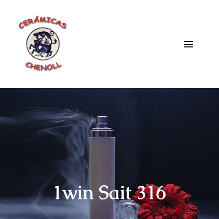
Saltar
al
contenido
Toggle
Naviga
Fabrica
Galeria
Catalogo
Blog
1win Sait 316
Contacto