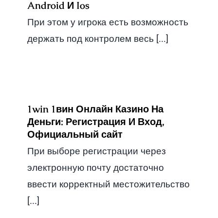
Android И Ios
При этом у игрока есть возможность
держать под контролем весь [...]
1win 1вин Онлайн Казино На
Деньги: Регистрация И Вход,
Официальный сайт
При выборе регистрации через
электронную почту достаточно
ввести корректный местожительство
[...]