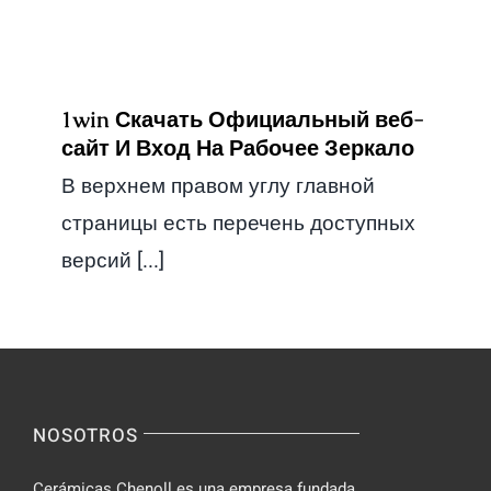
1win Скачать Официальный веб-
сайт И Вход На Рабочее Зеркало
В верхнем правом углу главной
страницы есть перечень доступных
версий [...]
NOSOTROS
Cerámicas Chenoll es una empresa fundada