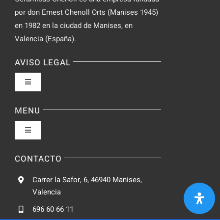
por don Ernest Chenoll Orts (Manises 1945)
en 1982 en la ciudad de Manises, en
Valencia (España).
AVISO LEGAL
Toggle
Navigation
Política de privacidad
MENU
Toggle
Condiciones de uso
Navigation
Fabrica
CONTACTO
Accesibilidad
Carrer la Safor, 6, 46940 Manises,
Galeria
Valencia
Ley de cookies
696 60 66 11