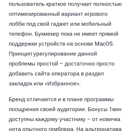
пользователь краткое получает полностью
оптимизированный вариант игрового
лобби под свой гаджет или мобильный
телефон. Букмекер пока не имеет прямой
поддержки устройств на основе MacOS.
Принцип урегулирование данной
проблемы простой – достаточно просто
добавить сайта оператора в раздел
закладок или «Избранное».
Бренд отличается и в плане программы
поощрения своей аудитории. Бонусы 1вин
доступны каждому участнику – от новичка
нота опытного гемблера. На альтернатива