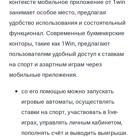
контексте мобильное приложение от 1win
занимает особое место, предлагая
удобство использования и состоятельный
функционал. Современные букмекерские
конторы, такие как 1Win, предлагают
пользователям удобный доступ к ставкам
на спорт и азартным играм через
мобильные приложения.
со его помощью можно запускать
игровые автоматы, осуществлять
ставки на спорт, участвовать в live-
играх, управлять личным кабинетом,
пополнять счёт и выводить выигрыши.