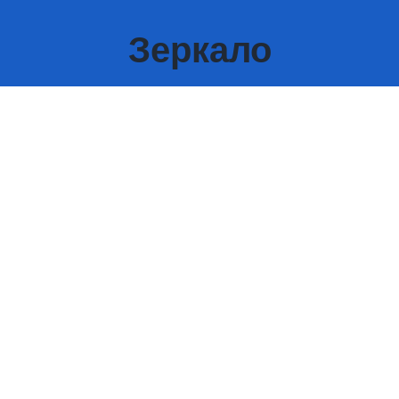
Зеркало