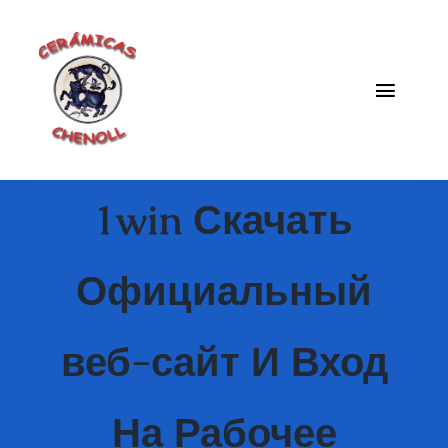
Saltar
al
contenido
Toggle
Naviga
Fabrica
1win Скачать
Galeria
Catalogo
Официальный
Blog
веб-сайт И Вход
Contacto
На Рабочее