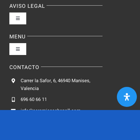
AVISO LEGAL
Toggle
Navigation
Política de privacidad
MENU
Toggle
Condiciones de uso
Navigation
Fabrica
CONTACTO
Accesibilidad
Carrer la Safor, 6, 46940 Manises,
Galeria
Valencia
Ley de cookies
696 60 66 11
Catalogo
info@ceramicaschenoll.com
Mapa del sitio
cerchenoll@gmail.com
Blog