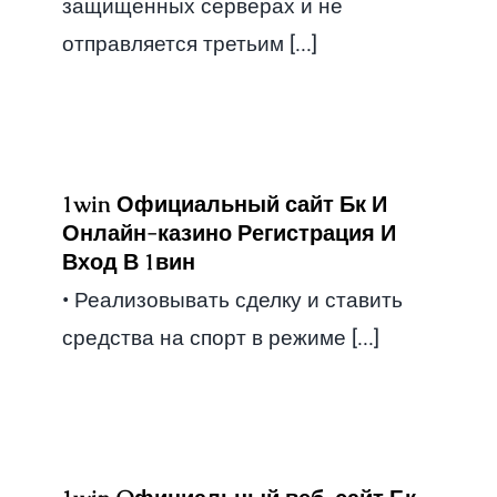
защищенных серверах и не
отправляется третьим [...]
1win Официальный сайт Бк И
Онлайн-казино Регистрация И
Вход В 1вин
• Реализовывать сделку и ставить
средства на спорт в режиме [...]