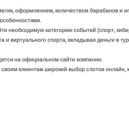
тик, оформлением, количеством барабанов и игр
 особенностями.
ти необходимую категорию событий (спорт, кибе
та и виртуального сп͏орта, вклад͏ывая деньги в ту
одятся на официальном сайте компании.
т своим клиентам широкий выбор слотов онлайн,