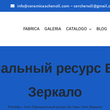
info@ceramicaschenoll.com – cerchenoll@gmail.
FABRICA
GALERIA
CATALOGO
BLOG
альный ресурс Б
Зеркало
Portada
»
1win Oфициальный ресурс Бк 1вин 1win Зеркало