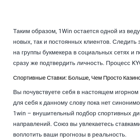
Таким образом, 1Win остается одной из ве
новых, так и постоянных клиентов. Следить
на группы букмекера в социальных сетях и 
сразу же подтвердить личность. Процесс K
С͏портивные Ставк͏и͏: Больш͏е, Чем Просто Казин
Вы почувствуете себя в настоящем игорном
для себя к данному слову пока нет синоним
1win – внушительный подбор спортивных дисц
направлений. Союз вы увлекаетесь ставкам
воплотить ваши прогнозы в реальность.