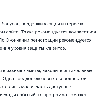
и бонусов, поддерживающая интерес как
ом сайте. Также рекомендуется подписаться
 По Окончании регистрации рекомендуется
ения уровня защиты клиентов.
рать разные лимиты, находить оптимальные
и. Одна предлог ключевых особенностей
– это лишь малая часть доступных
 исходы событий, то программа поможет