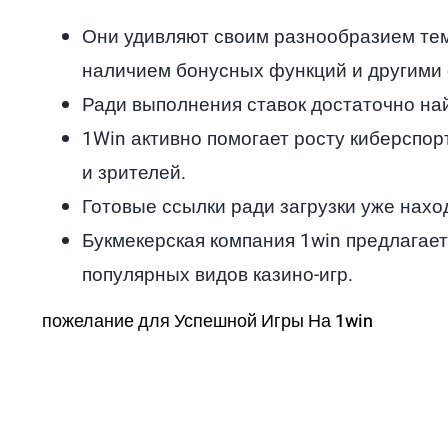
Они удивляют своим разнообразием тема
наличием бонусных функций и другими
Ради выполнения ставок достаточно най
1Win акт͏ивно помогает росту киб͏ерспор
и зрителей.
Готовые ссылки ради загрузки уже нах
Букмекерская компания 1win предлагае
популярных видов казино-игр.
пожелание для Успешной Игры На 1win