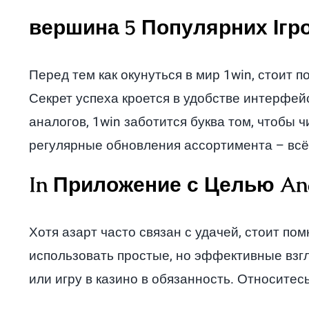
вершина 5 Популярних Ігро
Перед тем как окунуться в мир 1win, стоит 
Секрет успеха кроется в удобстве интерфей
аналогов, 1win заботится буква том, чтобы 
регулярные обновления ассортимента – всё
In Приложение с Целью An
Хотя азарт часто связан с удачей, стоит по
использовать простые, но эффективные взгл
или игру в казино в обязанность. Относитесь