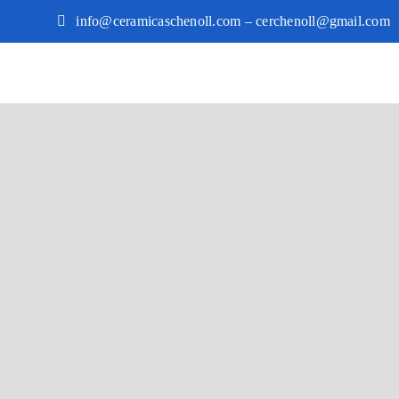
info@ceramicaschenoll.com – cerchenoll@gmail.com