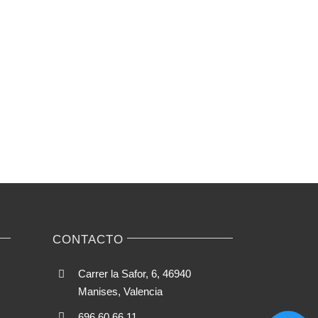
CONTACTO
Carrer la Safor, 6, 46940
Manises, Valencia
696 60 66 11