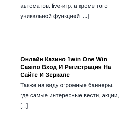
автоматов, live-игр, а кроме того
уникальной функцией [...]
Онлайн Казино 1win One Win
Casino Вход И Регистрация На
Сайте И Зеркале
Также на виду огромные баннеры,
где самые интересные вести, акции,
[...]