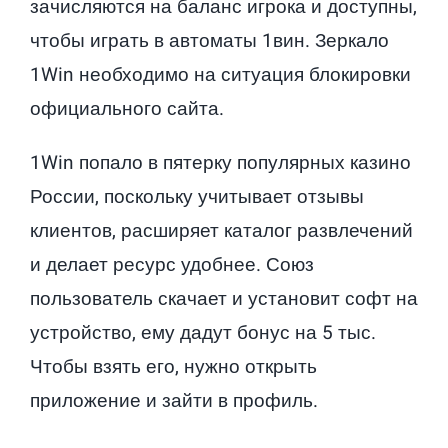
зачисляются на баланс игрока и доступны,
чтобы играть в автоматы 1вин. Зеркало
1Win необходимо на ситуация блокировки
официального сайта.
1Win попало в пятерку популярных казино
России, поскольку учитывает отзывы
клиентов, расширяет каталог развлечений
и делает ресурс удобнее. Союз
пользователь скачает и установит софт на
устройство, ему дадут бонус на 5 тыс.
Чтобы взять его, нужно открыть
приложение и зайти в профиль.