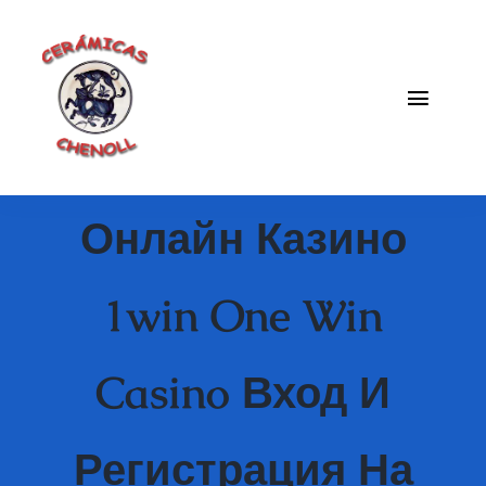
Saltar
al
contenido
Toggle
Naviga
Fabrica
Онлайн Казино
Galeria
Catalogo
1win One Win
Blog
Casino Вход И
Contacto
Регистрация На