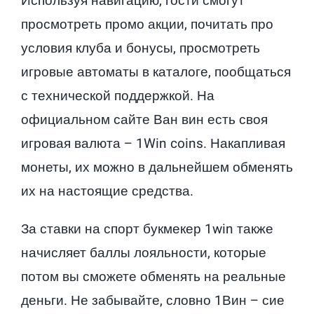
Используя навигацию, гости смогут
просмотреть промо акции, почитать про
условия клуба и бонусы, просмотреть
игровые автоматы в каталоге, пообщаться
с технической поддержкой. На
официальном сайте Ван вин есть своя
игровая валюта – 1Win coins. Накапливая
монеты, их можно в дальнейшем обменять
их на настоящие средства.
За ставки на спорт букмекер 1win также
начисляет баллы лояльности, которые
потом вы сможете обменять на реальные
деньги. Не забывайте, словно 1Вин – сие