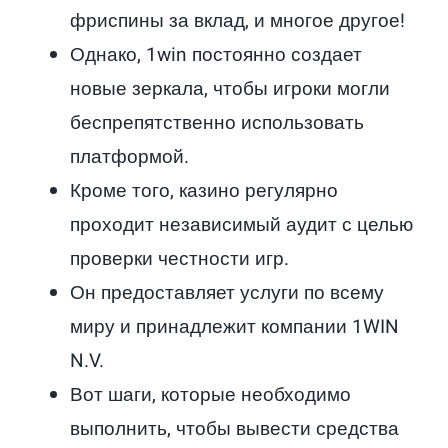
фриспины за вклад, и многое другое!
Однако, 1win постоянно создает
новые зеркала, чтобы игроки могли
беспрепятственно использовать
платформой.
Кроме того, казино регулярно
проходит независимый аудит с целью
проверки честности игр.
Он предоставляет услуги по всему
миру и принадлежит компании 1WIN
N.V.
Вот шаги, которые необходимо
выполнить, чтобы вывести средства