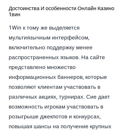
Достоинства И особенности Онлайн Казино
1вин
1Win к тому же выделяется
мультиязычным интерфейсом,
включительно поддержку менее
распространенных языков. На сайте
представлено множество
информационных баннеров, которые
позволяют клиентам участвовать в
различных акциях, турнирах. Сие дает
возможность игрокам участвовать в
розыгрыше джекпотов и конкурсах,
повышая шансы на получение крупных