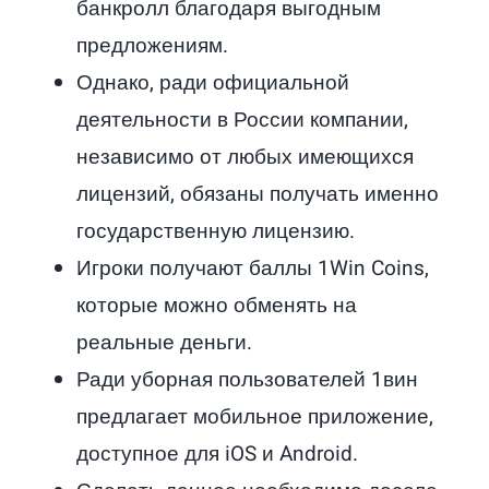
банкролл благодаря выгодным
предложениям.
Однако, ради официальной
деятельности в России компании,
независимо от любых имеющихся
лицензий, обязаны получать именно
государственную лицензию.
Игроки получают баллы 1Win Coins,
которые можно обменять на
реальные деньги.
Ради уборная пользователей 1вин
предлагает мобильное приложение,
доступное для iOS и Android.