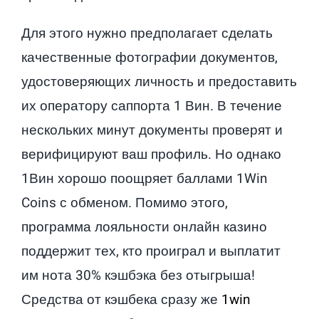
Для этого нужно предполагает сделать
качественные фотографии документов,
удостоверяющих личность и предоставить
их оператору саппорта 1 Вин. В течение
нескольких минут документы проверят и
верифицируют ваш профиль. Но однако
1Вин хорошо поощряет баллами 1Win
Coins с обменом. Помимо этого,
программа лояльности онлайн казино
поддержит тех, кто проиграл и выплатит
им нота 30% кэшбэка без отыгрыша!
Средства от кэшбека сразу же
1win