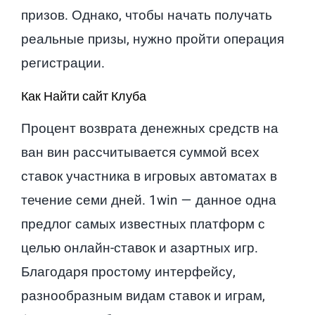
призов. Однако, чтобы начать получать
реальные призы, нужно пройти операция
регистрации.
Как Найти сайт Клуба
Процент возврата денежных средств на
ван вин рассчитывается суммой всех
ставок участника в игровых автоматах в
течение семи дней. 1win — данное одна
предлог самых известных платформ с
целью онлайн-ставок и азартных игр.
Благодаря простому интерфейсу,
разнообразным видам ставок и играм,