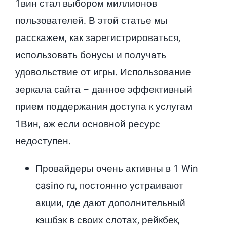
1вин стал выбором миллионов
пользователей. В этой статье мы
расскажем, как зарегистрироваться,
использовать бонусы и получать
удовольствие от игры. Использование
зеркала сайта – данное эффективный
прием поддержания доступа к услугам
1Вин, аж если основной ресурс
недоступен.
Провайдеры очень активны в 1 Win
casino ru, постоянно устраивают
акции, где дают дополнительный
кэшбэк в своих слотах, рейкбек,