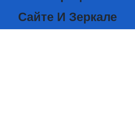
Сайте И Зеркале