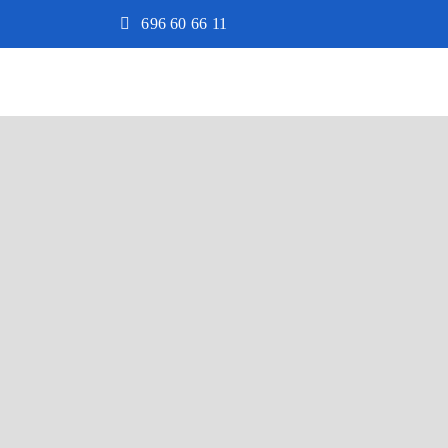
Saltar
696 60 66 11
al
contenido