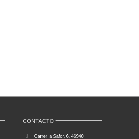
CONTACTO
Carrer la Safor, 6, 46940