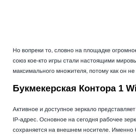
Но вопреки то, словно на площадке огромное
союз кое-кто игры стали настоящими мировы
максимального множителя, потому как он не
Букмекерская Контора 1 Wi
Активное и доступное зеркало представляет
IP-адрес. Основное на сегодня рабочее зер
сохраняется на внешнем носителе. Именно 