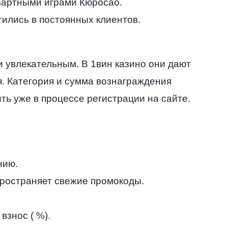
зартными играми Кюросао.
тились в постоянных клиентов.
 увлекательным. В 1вин казино они дают
. Категория и сумма вознаграждения
ь уже в процессе регистрации на сайте.
нию.
пространяет свежие промокоды.
взнос ( %).