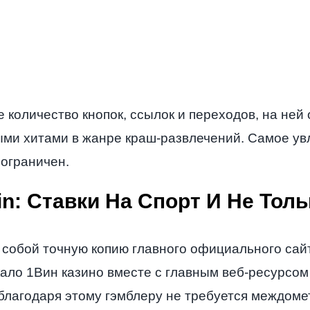
 количество кнопок, ссылок и переходов, на ней
ми хитами в жанре краш-развлечений. Самое увле
 ограничен.
n: Ставки На Спорт И Не Толь
 собой точную копию главного официального сайт
кало 1Вин казино вместе с главным веб-ресурсом
благодаря этому гэмблеру не требуется междоме