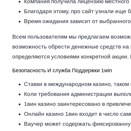
Компания получила лицензию местного 
Благодаря этому, про сайт узнали еще 
Время ожидания зависит от выбранного
Всем пользователям мы предлагаем возможн
возможность обрести денежные средств на 
определяются условиями конкретной акции.
Безопасность И служба Поддержки 1win
Ставки в международном казино, таком 
Коли требования администрации выполн
1вин казино заинтересовано в привлече
Онлайн казино 1вин входит в число сам
Ваучер может содержать фиксированную 