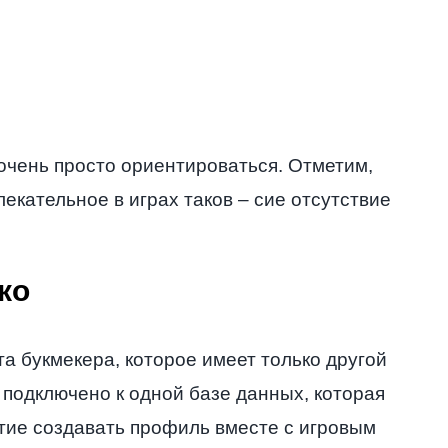
 очень просто ориентироваться. Отметим,
кательное в играх таков – сие отсутствие
ко
а букмекера, которое имеет только другой
 подключено к одной базе данных, которая
тие создавать профиль вместе с игровым