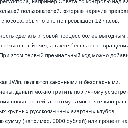
регулятора, например Совета по контролю над а
большей пользователей, которые наречие превра
 способа, обычно оно не превышает 12 часов.
ость сделать игровой процесс более выгодным и
премиальный счет, а также бесплатные вращения
 При этом первый премиальный код можно добавит
как 1Win, являются законными и безопасными.
ены, деньги можно тратить по личному усмотре
нии новых гостей, а потому самостоятельно рас
ых крупных русскоязычных азартных клубов.
сумму (например, 5000 рублей) или процент на 