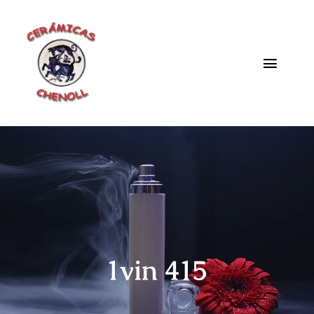
Saltar
al
contenido
Toggle
Naviga
Fabrica
Galeria
Catalogo
Blog
1vin 415
Contacto