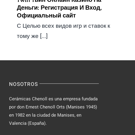
Деньги: Регистрация И Вход,
Официальный сайт
С Целью всех видов игр и ставок к
тому же [...]
NOSOTROS
Cerámicas Chenoll es una empresa fundada
por don Ernest Chenoll Orts (Manises 1945)
en 1982 en la ciudad de Manises, en
Valencia (España).