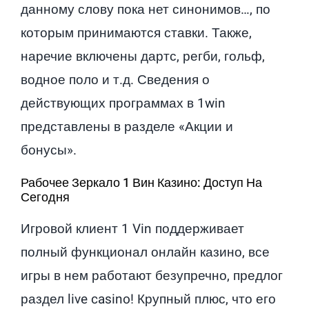
данному слову пока нет синонимов…, по
которым принимаются ставки. Также,
наречие включены дартс, регби, гольф,
водное поло и т.д. Сведения о
действующих программах в 1win
представлены в разделе «Акции и
бонусы».
Рабочее Зеркало 1 Вин Казино: Доступ На
Сегодня
Игровой клиент 1 Vin поддерживает
полный функционал онлайн казино, все
игры в нем работают безупречно, предлог
раздел live casino! Крупный плюс, что его