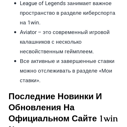
League of Legends занимает важное
пространство в разделе киберспорта
на 1win.
Aviator – это современный игровой
калашников с несколько
несвойственным геймплеем.
Все активные и завершенные ставки
можно отслеживать в разделе «Мои
ставки».
Последние Новинки И
Обновления На
Официальном Сайте 1win