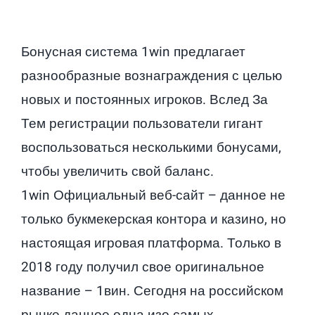
Бонусная система 1win предлагает
разнообразные вознаграждения с целью
новых и постоянных игроков. Вслед За
Тем регистрации пользователи гигант
воспользоваться несколькими бонусами,
чтобы увеличить свой баланс.
1win Официальный веб-сайт – данное не
только букмекерская контора и казино, но
настоящая игровая платформа. Только в
2018 году получил свое оригинальное
название – 1вин. Сегодня на российском