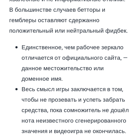
В большинстве случаев бетторы и
гемблеры оставляют сдержанно
положительный или нейтральный фидбек.
Единственное, чем рабочее зеркало
отличается от официального сайта, —
данное местожительство или
доменное имя.
Весь смысл игры заключается в том,
чтобы не прозевать и успеть забрать
средства, пока сомножитель не дошёл
нота неизвестного сгенерированного
значения и видеоигра не окончилась.