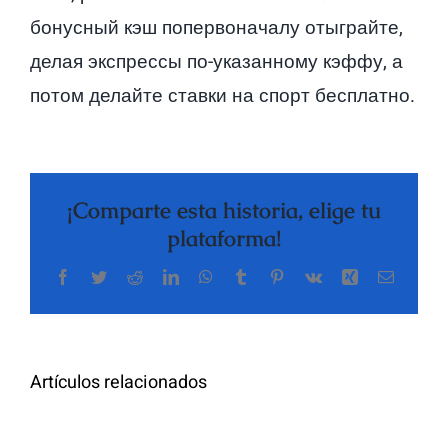
бонусный кэш попервоначалу отыграйте,
делая экспрессы по-указанному кэффу, а
потом делайте ставки на спорт бесплатно.
¡Comparte esta historia, elige tu
plataforma!
Facebook
Twitter
Reddit
LinkedIn
WhatsApp
Tumblr
Pinterest
Vk
Xing
Correo
electrón
1вин
1win
Artículos relacionados
1win
1вин
Официальный
Онлайн