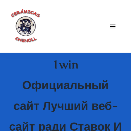
Saltar
al
contenido
Toggle
Naviga
Fabrica
1win
Galeria
Catalogo
Официальный
Blog
сайт Лучший веб-
Contacto
сайт ради Ставок И