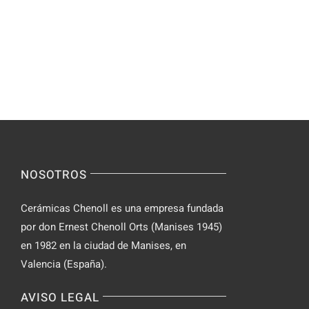
сайт
Казино
На
Букмекерская
Деньги:
Контора
Регистрац
И
И
Казино
Вход,
1
Официал
Win
сайт
NOSOTROS
Cerámicas Chenoll es una empresa fundada
por don Ernest Chenoll Orts (Manises 1945)
en 1982 en la ciudad de Manises, en
Valencia (España).
AVISO LEGAL