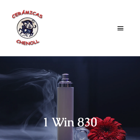
Saltar
al
contenido
Toggle
Naviga
Fabrica
Galeria
Catalogo
Blog
1 Win 830
Contacto