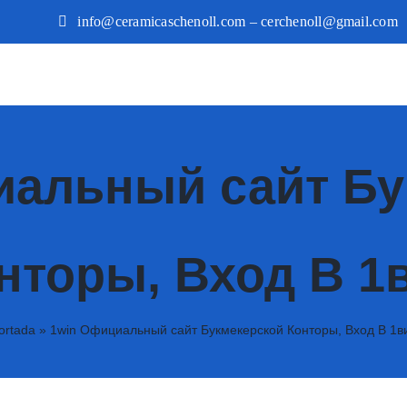
info@ceramicaschenoll.com – cerchenoll@gmail.com
иальный сайт Бу
нторы, Вход В 1
ortada
»
1win Официальный сайт Букмекерской Конторы, Вход В 1в