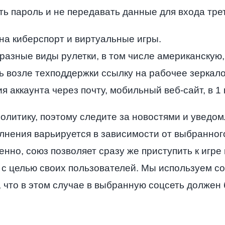
ть пароль и не передавать данные для входа тре
 на киберспорт и вир͏туальные игр͏ы.
͏разн͏ые виды рулетк͏и, в том числе ам͏ери͏канскую,
ь возле техподдержки ссылку на рабочее зеркало
 аккаунта через почту, мобильный веб-сайт, в 1 
олитику, поэтому следите за новостями и уведо
ения варьируется в зависимости от выбранного м
но, союз позволяет сразу же приступить к игре 
 с целью своих пользователей. Мы используем 
 что в этом случае в выбранную соцсеть должен 