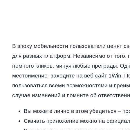
В эпоху мобильности пользователи ценят с
для разных платформ. Независимо от того, 
немного кликов, минуя любые преграды. Одн
местоимение- заходите на веб-сайт 1Win. 
пользоваться всеми возможностями и преим
случае изменений и помните об ответственн
Вы можете лично в этом убедиться – пр
Скачать приложение можно на официаль