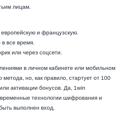
тьим лицам.
 европейскую͏ и французск͏ую͏.
 в все время.
крик или через соцсети.
млениями в личном кабинете или мобильном
етода, но, как правило, стартует от 100
или активации бонусов. Да, 1win
современные технологии шифрования и
быть выполнен вход.