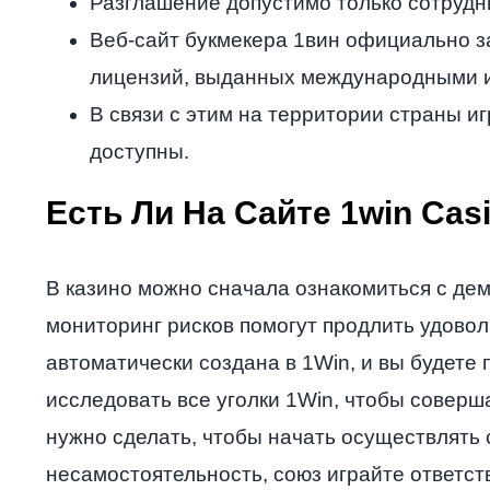
Разглашение допустимо только сотрудн
Веб-сайт букмекера 1вин официально за
лицензий, выданных международными и
В связи с этим на территории страны и
доступны.
Есть Ли На Сайте 1win Cas
В казино можно сначала ознакомиться с дем
мониторинг рисков помогут продлить удовол
автоматически создана в 1Win, и вы будете 
исследовать все уголки 1Win, чтобы соверша
нужно сделать, чтобы начать осуществлять с
несамостоятельность, союз играйте ответст