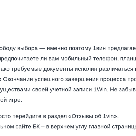
вободу выбора — именно поэтому 1вин предлага
предпочитаете ли вам мобильный телефон, планш
ако требуемые документы исполин различаться в
По Окончании успешного завершения процесса пр
уществами своей учетной записи 1Win. Не забыв
ой игре.
осто перейдите в раздел «Отзывы об 1vin».
ном сайте БК – в верхнем углу главной страниц