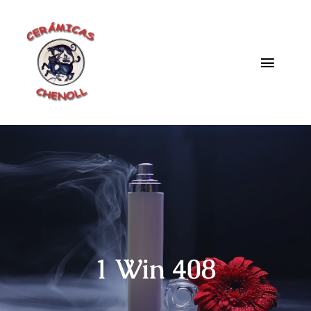
Saltar
al
contenido
Toggle
Naviga
Fabrica
Galeria
Catalogo
Blog
1 Win 408
Contacto