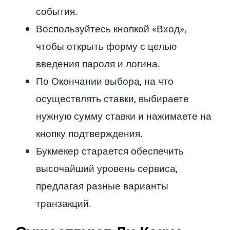
события.
Воспользуйтесь кнопкой «Вход»,
чтобы открыть форму с целью
введения пароля и логина.
По Окончании выбора, на что
осуществлять ставки, выбираете
нужную сумму ставки и нажимаете на
кнопку подтверждения.
Букмекер старается обеспечить
высочайший уровень сервиса,
предлагая разные варианты
транзакций.