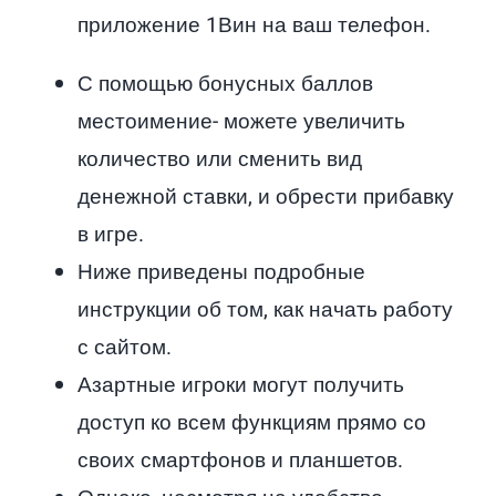
приложение 1Вин ͏на ваш телефон.
С помощью бонусных баллов
местоимение- можете увеличить
количество или сменить вид
денежной ставки, и обрести прибавку
в игре.
Ниже приведены подробные
инструкции об том, как начать работу
с сайтом.
Азартные игроки могут получить
доступ ко всем функциям прямо со
своих смартфонов и планшетов.