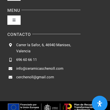
Navigation
Política de privacidad
MENU
Toggle
Condiciones de uso
Navigation
Fabrica
CONTACTO
Accesibilidad
Carrer la Safor, 6, 46940 Manises,
Galeria
Valencia
Ley de cookies
696 60 66 11
Catalogo
info@ceramicaschenoll.com
Mapa del sitio
cerchenoll@gmail.com
Blog
Contacto