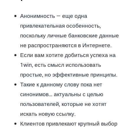
Анонимность — еще одна
привлекательная особенность,
поскольку личные банковские данные
не распространяются в Интернете.
Если вам хотите добиться успеха на
1win, есть смысл использовать
простые, но эффективные принципы.
Такие к данному слову пока нет
синонимов… актуальны с целью
пользователей, которые не хотят
искать новую ссылку.
Клиентов привлекают крупный выбор