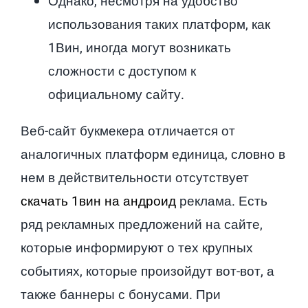
Однако, несмотря на удобство
использования таких платформ, как
1Вин, иногда могут возникать
сложности с доступом к
официальному сайту.
Веб-сайт букмекера отличается от
аналогичных платформ единица, словно в
нем в действительности отсутствует
скачать 1вин на андроид
реклама. Есть
ряд рекламных предложений на сайте,
которые информируют о тех крупных
событиях, которые произойдут вот-вот, а
также баннеры с бонусами. При