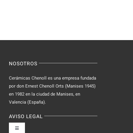
И
Конторы
Регистрац
с
Официал
Целью
ресурс
Ставок
1
На
Win
Спорт
NOSOTROS
Cerámicas Chenoll es una empresa fundada
por don Ernest Chenoll Orts (Manises 1945)
en 1982 en la ciudad de Manises, en
Valencia (España).
AVISO LEGAL
Toggle