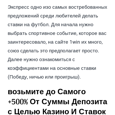
Экспресс одно изо самых востребованных
предложений среди любителей делать
ставки на футбол. Для начала нужно
выбрать спортивное событие, которое вас
заинтересовало, на сайте 1win их много,
союз сделать это предполагает просто.
Далее нужно ознакомиться с
коэффициентами на основные ставки
(Победу, ничью или проигрыш).
возьмите до Самого
+500% От Суммы Депозита
с Целью Казино И Ставок