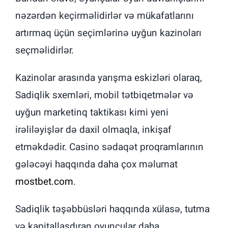
nəzərdən keçirməlidirlər və mükafatlarını
artırmaq üçün seçimlərinə uyğun kazinoları
seçməlidirlər.
Kazinolar arasında yarışma eskizləri olaraq,
Sadiqlik sxemləri, mobil tətbiqetmələr və
uyğun marketinq taktikası kimi yeni
irəliləyişlər də daxil olmaqla, inkişaf
etməkdədir. Casino sədaqət proqramlarının
gələcəyi haqqında daha çox məlumat
mostbet.com
.
Sadiqlik təşəbbüsləri haqqında xülasə, tutma
və kapitallaşdıran oyunçular daha