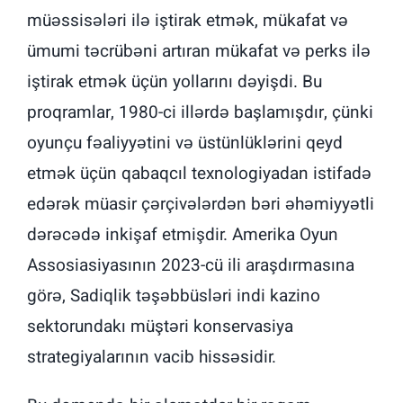
müəssisələri ilə iştirak etmək, mükafat və
ümumi təcrübəni artıran mükafat və perks ilə
iştirak etmək üçün yollarını dəyişdi. Bu
proqramlar, 1980-ci illərdə başlamışdır, çünki
oyunçu fəaliyyətini və üstünlüklərini qeyd
etmək üçün qabaqcıl texnologiyadan istifadə
edərək müasir çərçivələrdən bəri əhəmiyyətli
dərəcədə inkişaf etmişdir. Amerika Oyun
Assosiasiyasının 2023-cü ili araşdırmasına
görə, Sadiqlik təşəbbüsləri indi kazino
sektorundakı müştəri konservasiya
strategiyalarının vacib hissəsidir.