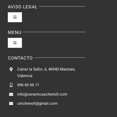
AVISO LEGAL
Toggle
Navigation
Política de privacidad
MENU
Toggle
Condiciones de uso
Navigation
Fabrica
CONTACTO
Accesibilidad
Carrer la Safor, 6, 46940 Manises,
Galeria
Valencia
Ley de cookies
696 60 66 11
Catalogo
info@ceramicaschenoll.com
Mapa del sitio
cerchenoll@gmail.com
Blog