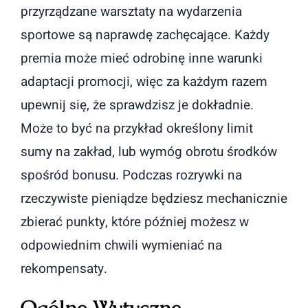
przyrządzane warsztaty na wydarzenia
sportowe są naprawdę zachęcające. Każdy
premia może mieć odrobinę inne warunki
adaptacji promocji, więc za każdym razem
upewnij się, że sprawdzisz je dokładnie.
Może to być na przykład określony limit
sumy na zakład, lub wymóg obrotu środków
spośród bonusu. Podczas rozrywki na
rzeczywiste pieniądze będziesz mechanicznie
zbierać punkty, które później możesz w
odpowiednim chwili wymieniać na
rekompensaty.
Ogólne Wytyczne