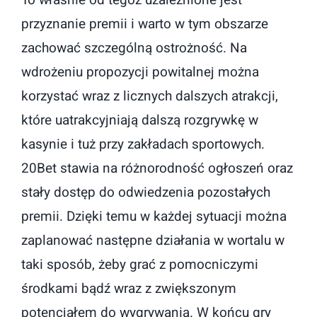
To właśnie od tegoż uzależnione jest
przyznanie premii i warto w tym obszarze
zachować szczególną ostrożność. Na
wdrożeniu propozycji powitalnej można
korzystać wraz z licznych dalszych atrakcji,
które uatrakcyjniają dalszą rozgrywkę w
kasynie i tuż przy zakładach sportowych.
20Bet stawia na różnorodność ogłoszeń oraz
stały dostęp do odwiedzenia pozostałych
premii. Dzięki temu w każdej sytuacji można
zaplanować następne działania w wortalu w
taki sposób, żeby grać z pomocniczymi
środkami bądź wraz z zwiększonym
potencjałem do wygrywania. W końcu gry