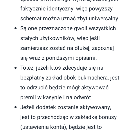
faktycznie identyczny, więc powyższy
schemat można uznać zbyt uniwersalny.
Są one przeznaczone gwoli wszystkich
stałych użytkowników, więc jeśli
zamierzasz zostać na dłużej, zapoznaj
się wraz z poniższymi opisami.
Toteż, jeżeli ktoś zdecyduje się na
bezpłatny zakład obok bukmachera, jest
to odrzucić będzie mógł aktywować
premii w kasynie i na odwrót.
Jeżeli dodatek zostanie aktywowany,
jest to przechodząc w zakładkę bonusy
(ustawienia konta), będzie jest to