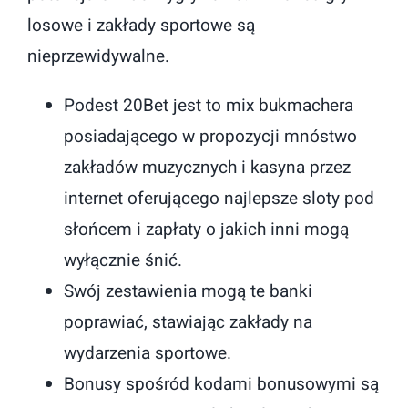
losowe i zakłady sportowe są
nieprzewidywalne.
Podest 20Bet jest to mix bukmachera
posiadającego w propozycji mnóstwo
zakładów muzycznych i kasyna przez
internet oferującego najlepsze sloty pod
słońcem i zapłaty o jakich inni mogą
wyłącznie śnić.
Swój zestawienia mogą te banki
poprawiać, stawiając zakłady na
wydarzenia sportowe.
Bonusy spośród kodami bonusowymi są