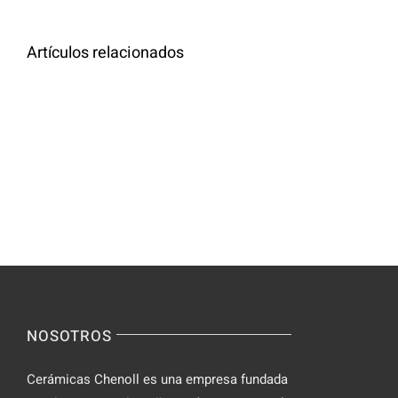
Logowanie
Zaloguj
Do
Artículos relacionados
Się
Odwiedzen
I
20bet
Odnajdź
W
Fascynujące
Polsce
Możliwości
Witryna
Zakładów
Oferująca
Bukmacherskich
Zakłady
W
I
20bet
Gry
Kasynowe
NOSOTROS
Cerámicas Chenoll es una empresa fundada