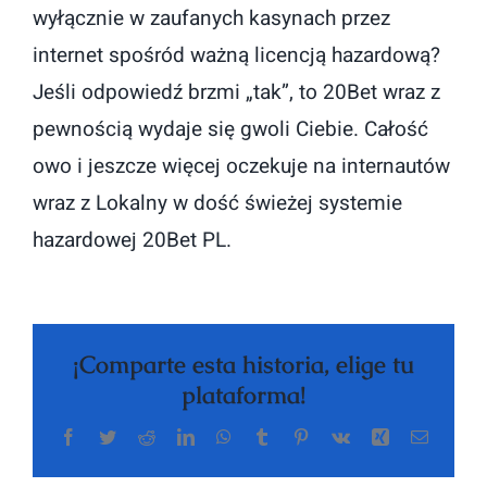
wyłącznie w zaufanych kasynach przez
internet spośród ważną licencją hazardową?
Jeśli odpowiedź brzmi „tak”, to 20Bet wraz z
pewnością wydaje się gwoli Ciebie. Całość
owo i jeszcze więcej oczekuje na internautów
wraz z Lokalny w dość świeżej systemie
hazardowej 20Bet PL.
¡Comparte esta historia, elige tu
plataforma!
Facebook
Twitter
Reddit
LinkedIn
WhatsApp
Tumblr
Pinterest
Vk
Xing
Correo
electrón