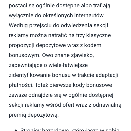
postaci są ogólnie dostępne albo trafiają
wyłącznie do określonych internautów.
Według przejściu do odwiedzenia sekcji
reklamy można natrafić na trzy klasyczne
propozycji depozytowe wraz z kodem
bonusowym. Owo znane zjawisko,
zapewniające o wiele łatwiejsze
zidentyfikowanie bonusu w trakcie adaptacji
płatności. Toteż pierwsze kody bonusowe
zawsze odnajdzie się w ogólnie dostępnej
sekcji reklamy wśród ofert wraz z odnawialną
premią depozytową.
Stronicy hazardowe, które łączą w sobie