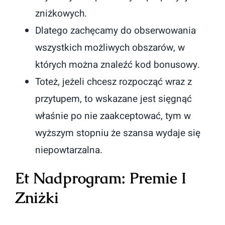
zniżkowych.
Dlatego zachęcamy do obserwowania
wszystkich możliwych obszarów, w
których można znaleźć kod bonusowy.
Toteż, jeżeli chcesz rozpocząć wraz z
przytupem, to wskazane jest sięgnąć
właśnie po nie zaakceptować, tym w
wyższym stopniu że szansa wydaje się
niepowtarzalna.
Et Nadprogram: Premie I
Zniżki