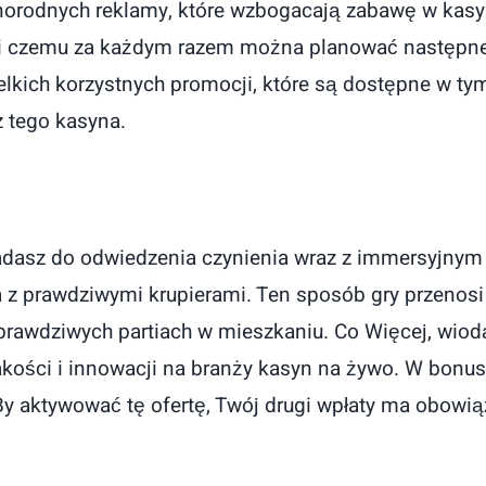
orodnych reklamy, które wzbogacają zabawę w kasyn
zięki czemu za każdym razem można planować następne
kich korzystnych promocji, które są dostępne w tymże
z tego kasyna.
dasz do odwiedzenia czynienia wraz z immersyjnym 
z prawdziwymi krupierami. Ten sposób gry przenosi
prawdziwych partiach w mieszkaniu. Co Więcej, wiod
akości i innowacji na branży kasyn na żywo. W bonus
By aktywować tę ofertę, Twój drugi wpłaty ma obowiąz