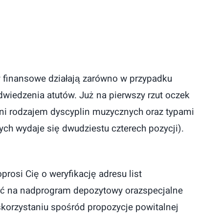
y finansowe działają zarówno w przypadku
wiedzenia atutów. Już na pierwszy rzut oczek
ani rodzajem dyscyplin muzycznych oraz typami
ch wydaje się dwudziestu czterech pozycji).
prosi Cię o weryfikację adresu list
zyć na nadprogram depozytowy orazspecjalne
skorzystaniu spośród propozycje powitalnej