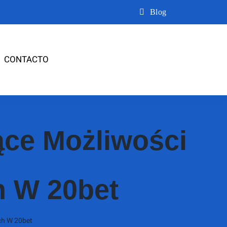
Blog
CONTACTO
ące Możliwości
 W 20bet
ch W 20bet