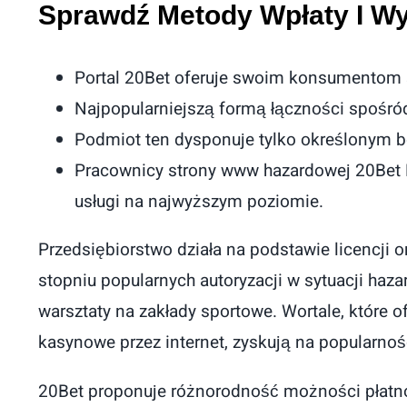
Sprawdź Metody Wpłaty I Wy
Portal 20Bet oferuje swoim konsumentom 
Najpopularniejszą formą łączności spośród
Podmiot ten dysponuje tylko określonym b
Pracownicy strony www hazardowej 20Bet N
usługi na najwyższym poziomie.
Przedsiębiorstwo działa na podstawie licencji
stopniu popularnych autoryzacji w sytuacji haz
warsztaty na zakłady sportowe. Wortale, które
kasynowe przez internet, zyskują na popularnoś
20Bet proponuje różnorodność możności płatnośc