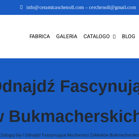
info@ceramicaschenoll.com – cerchenoll@gmail.com
FABRICA
GALERIA
CATALOGO
BLOG
 Odnajdź Fascynuj
w Bukmacherskich
»
Zaloguj Się I Odnajdź Fascynujące Możliwości Zakładów Bukmacherski