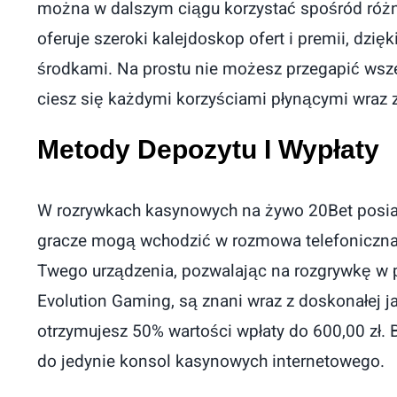
można w dalszym ciągu korzystać spośród różn
oferuje szeroki kalejdoskop ofert i premii, d
środkami. Na prostu nie możesz przegapić wszel
ciesz się każdymi korzyściami płynącymi wraz 
Metody Depozytu I Wypłaty
W rozrywkach kasynowych na żywo 20Bet posia
gracze mogą wchodzić w rozmowa telefoniczna 
Twego urządzenia, pozwalając na rozgrywkę w 
Evolution Gaming, są znani wraz z doskonałej j
otrzymujesz 50% wartości wpłaty do 600,00 zł. 
do jedynie konsol kasynowych internetowego.