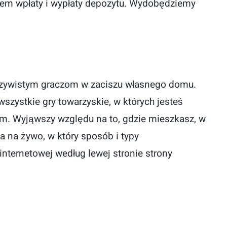
em wpłaty i wypłaty depozytu. Wydobędziemy
zeczywistym graczom w zaciszu własnego domu.
 wszystkie gry towarzyskie, w których jesteś
ym. Wyjąwszy względu na to, gdzie mieszkasz, w
 na żywo, w który sposób i typy
internetowej według lewej stronie strony